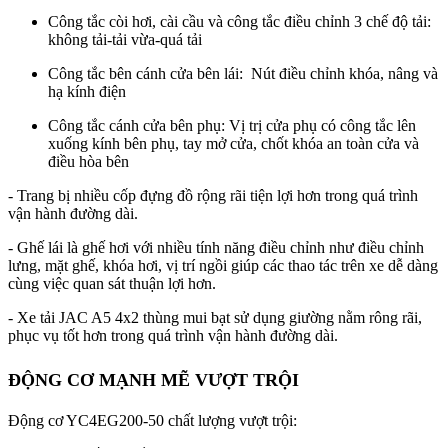
Công tắc còi hơi, cài cầu và công tắc điều chỉnh 3 chế độ tải:
không tải-tải vừa-quá tải
Công tắc bên cánh cửa bên lái: Nút điều chỉnh khóa, nâng và
hạ kính điện
Công tắc cánh cửa bên phụ: Vị trị cửa phụ có công tắc lên
xuống kính bên phụ, tay mở cửa, chốt khóa an toàn cửa và
điều hòa bên
- Trang bị nhiều cốp đựng đồ rộng rãi tiện lợi hơn trong quá trình
vận hành đường dài.
- Ghế lái là ghế hơi với nhiều tính năng điều chỉnh như điều chỉnh
lưng, mặt ghế, khóa hơi, vị trí ngồi giúp các thao tác trên xe dễ dàng
cùng việc quan sát thuận lợi hơn.
- Xe tải JAC A5 4x2 thùng mui bạt sử dụng giường nằm rông rãi,
phục vụ tốt hơn trong quá trình vận hành đường dài.
ĐỘNG CƠ MẠNH MẼ VƯỢT TRỘI
Động cơ YC4EG200-50 chất lượng vượt trội: