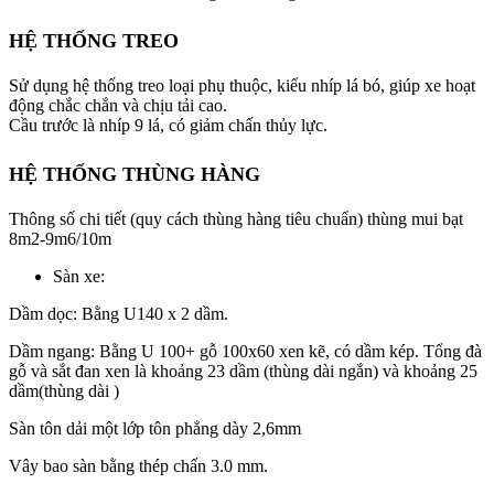
HỆ THỐNG TREO
Sử dụng hệ thống treo loại phụ thuộc, kiểu nhíp lá bó, giúp xe hoạt
động chắc chắn và chịu tải cao.
Cầu trước là nhíp 9 lá, có giảm chấn thủy lực.
HỆ THỐNG THÙNG HÀNG
Thông số chi tiết (quy cách thùng hàng tiêu chuẩn) thùng mui bạt
8m2-9m6/10m
Sàn xe:
Dầm dọc: Bằng U140 x 2 dầm.
Dầm ngang: Bằng U 100+ gỗ 100x60 xen kẽ, có dầm kép. Tổng đà
gỗ và sắt đan xen là khoảng 23 dầm (thùng dài ngắn) và khoảng 25
dầm(thùng dài )
Sàn tôn dải một lớp tôn phẳng dày 2,6mm
Vây bao sàn bằng thép chấn 3.0 mm.