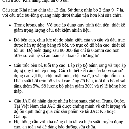
Cầu trước: Khả năng chịu tải 6,5 tấn
Cầu sau: Khả năng chịu tải:
13 tấn.
Sử dụng nhíp bó 2 tầng 9+7 lá,
với cấu trúc bu-lông quang nhíp dưới thuận tiện hơn khi sửa chữa.
Trọng lượng nhẹ: Vỏ trục áp dụng quy trình tiên tiến, thiết kế
giảm trọng lượng cầu, tiết kiệm nhiên liệu.
Độ bền cao, chịu lực tốt do phần giữa của vỏ cầu và đầu trục
được hàn tự động bằng rô bốt, vỏ trục có độ bền cao, thiết kế
tối ưu. Độ biến dạng sau 80.000 lần chỉ là 0,6mm cao hơn
50% so với hệ số an toàn các loại cầu tương tự.
Cấu trúc bền bỉ, tuổi thọ cao: Lắp ráp bộ bánh răng và trục áp
dụng quy trình ép nóng. Các chi tiết kết cấu của bô vi sai sử
dụng các vật liệu chịu mài mòn, chịu va đập và chịu uốn cao.
Hiệu suất bôi trơn bộ vi sai cao tăng độ bền, tuổi thọ bộ vi sai
tăng thêm 5%. Số lượng bộ phận giảm 30% và tỷ lệ hỏng hóc
thấp.
Cầu JAC đã nhận được nhiều bằng sáng chế tại Trung Quốc.
Tại Việt Nam cầu JAC đã được chứng minh về chất lượng và
độ ổn định thông qua các sản phẩm xe tải JAC K5 hoặc
Gallop.
Hệ thống cầu với khả năng chịu tải và hiệu suất truyền động
cao, an toàn và dễ dàng bảo dưỡng sửa chữa.