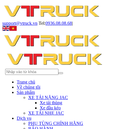
support@vtruck.vn
Tel:
0936.08.08.68
|
Trang chủ
Về chúng tôi
Sản phẩm
XE TẢI NẶNG JAC
Xe tải thùng
Xe đầu kéo
XE TẢI NHẸ JAC
Dịch vụ
PHỤ TÙNG CHÍNH HÃNG
BẢO HÀNH