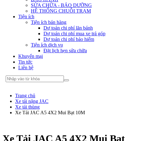
SỬA CHỮA - BẢO DƯỠNG
HỆ THỐNG CHUỖI TRẠM
Tiện ích
Tiện ích bán hàng
Dự toán chi phí lăn bánh
Dự toán chi phí mua xe trả góp
Dự toán chi phí bảo hiểm
Tiện ích dịch vụ
Đặt lịch hẹn sửa chữa
Khuyến mại
Tin tức
Liên hệ
Trang chủ
Xe tải nặng JAC
Xe tải thùng
Xe Tải JAC A5 4X2 Mui Bạt 10M
Xe Tải JAC A5 4X2 Mui Bạt