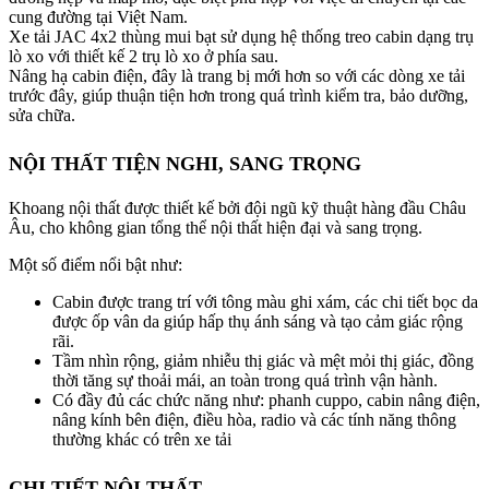
cung đường tại Việt Nam.
Xe tải JAC 4x2 thùng mui bạt sử dụng hệ thống treo cabin dạng trụ
lò xo với thiết kế 2 trụ lò xo ở phía sau.
Nâng hạ cabin điện, đây là trang bị mới hơn so với các dòng xe tải
trước đây, giúp thuận tiện hơn trong quá trình kiểm tra, bảo dưỡng,
sửa chữa.
NỘI THẤT TIỆN NGHI, SANG TRỌNG
Khoang nội thất được thiết kế bởi đội ngũ kỹ thuật hàng đầu Châu
Âu, cho không gian tổng thể nội thất hiện đại và sang trọng.
Một số điểm nổi bật như:
Cabin được trang trí với tông màu ghi xám, các chi tiết bọc da
được ốp vân da giúp hấp thụ ánh sáng và tạo cảm giác rộng
rãi.
Tầm nhìn rộng, giảm nhiễu thị giác và mệt mỏi thị giác, đồng
thời tăng sự thoải mái, an toàn trong quá trình vận hành.
Có đầy đủ các chức năng như: phanh cuppo, cabin nâng điện,
nâng kính bên điện, điều hòa, radio và các tính năng thông
thường khác có trên xe tải
CHI TIẾT NỘI THẤT