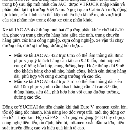
trong bộ sưu tập mới nhất của JAC, được VTRUCK nhập khẩu và
phân phối tại thị trường Việt Nam. Ngoại quan Cabin A5 mới, động
lực khỏe, cấu hình siêu tiết kiệm nhiên liệu là thế mạnh vượt trội
của sản phẩm này trong dòng xe cùng phân khúc.
Xe tải JAC A5 4x2 thùng mui bạt đáp ứng phân khúc chở tải 8-10
tấn, phục vụ trung chuyển hàng hóa giữa các tỉnh, trung chuyển
hàng giữa các khu công nghiệp, cụm công nghiệp, xe vận tải chạy
đường dài, đường trường, đường hỗn hợp…
Mẫu xe tải JAC A5 4x2 trục 6m5 có thể làm thùng dài 8m2
phục vụ quý khách hàng cần tải cao 9-10 tấn, phù hợp với
cung đường hỗn hơp, cung đường hẹp. Hoặc thùng dài 9m6
cho khách hàng chở tải nhẹ, hành cồng kềnh cần thùng hàng
dài, phù hợp với cung đường trường và cao tốc.
Mẫu xe tải JAC A5 4x2 trục 7m1 có thể làm thùng dài siêu
dài 10m phục vụ nhu cầu khách hàng cần tải cao 8-9 tấn,
thùng hàng siêu dài, phù hợp hơn với cung đường trường,
đường cao tốc.
Động cơ YUCHAI đạt tiêu chuẩn khí thải Euro V, momen xoắn lớn,
tốc độ tăng tốc nhanh, khả năng leo dốc vượt trội, tuổi thọ động cơ
lên tới 1 triệu km. Hộp số FAST sử dụng vỏ gang (PTO tùy chọn),
công nghệ tiên tiến, ổn định, bền bỉ, mô-men xoắn đầu ra lớn, hiệu
suất truyền động cao và hiệu quả kinh tế cao.