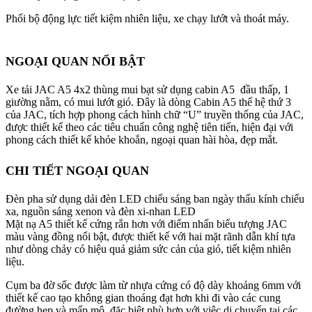
Phối bộ động lực tiết kiệm nhiên liệu, xe chạy lướt và thoát máy.
NGOẠI QUAN NỔI BẬT
Xe tải JAC A5 4x2 thùng mui bạt sử dụng cabin A5 đầu thấp, 1
giường nằm, có mui lướt gió. Đây là dòng Cabin A5 thế hệ thứ 3
của JAC, tích hợp phong cách hình chữ “U” truyền thống của JAC,
được thiết kế theo các tiêu chuẩn công nghệ tiên tiến, hiện đại với
phong cách thiết kế khỏe khoắn, ngoại quan hài hòa, đẹp mắt.
CHI TIẾT NGOẠI QUAN
Đèn pha sử dụng dải đèn LED chiếu sáng ban ngày thấu kính chiếu
xa, nguồn sáng xenon và đèn xi-nhan LED
Mặt nạ A5 thiết kế cứng rắn hơn với điểm nhấn biểu tượng JAC
màu vàng đồng nổi bật, được thiết kế với hai mặt rãnh dẫn khí tựa
như dòng chảy có hiệu quả giảm sức cản của gió, tiết kiệm nhiên
liệu.
Cụm ba đờ sốc được làm từ nhựa cứng có độ dày khoảng 6mm với
thiết kế cao tạo không gian thoáng đạt hơn khi đi vào các cung
đường hẹp và mấp mô, đặc biệt phù hợp với việc di chuyển tại các