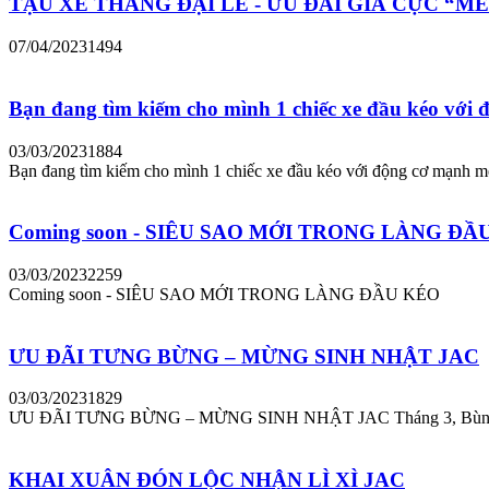
TẬU XE THÁNG ĐẠI LỄ - ƯU ĐÃI GIÁ CỰC “MÊ
07/04/2023
1494
Bạn đang tìm kiếm cho mình 1 chiếc xe đầu kéo với 
03/03/2023
1884
Bạn đang tìm kiếm cho mình 1 chiếc xe đầu kéo với động cơ mạnh 
Coming soon - SIÊU SAO MỚI TRONG LÀNG Đ
03/03/2023
2259
Coming soon - SIÊU SAO MỚI TRONG LÀNG ĐẦU KÉO
ƯU ĐÃI TƯNG BỪNG – MỪNG SINH NHẬT JAC
03/03/2023
1829
ƯU ĐÃI TƯNG BỪNG – MỪNG SINH NHẬT JAC Tháng 3, Bùng nổ
KHAI XUÂN ĐÓN LỘC NHẬN LÌ XÌ JAC