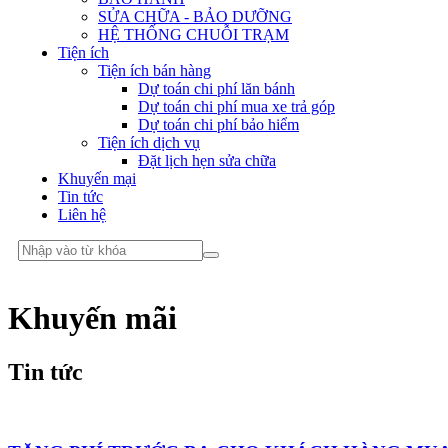
SỬA CHỮA - BẢO DƯỠNG
HỆ THỐNG CHUỖI TRẠM
Tiện ích
Tiện ích bán hàng
Dự toán chi phí lăn bánh
Dự toán chi phí mua xe trả góp
Dự toán chi phí bảo hiểm
Tiện ích dịch vụ
Đặt lịch hẹn sửa chữa
Khuyến mại
Tin tức
Liên hệ
Khuyến mãi
Tin tức