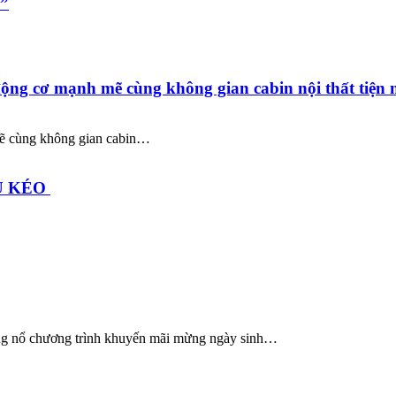
”
động cơ mạnh mẽ cùng không gian cabin nội thất tiện 
mẽ cùng không gian cabin…
ẦU KÉO
 chương trình khuyến mãi mừng ngày sinh…