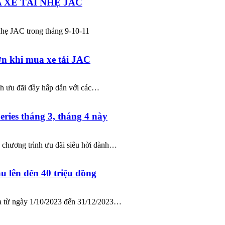
XE TẢI NHẸ JAC
nhẹ JAC trong tháng 9-10-11
ớn khi mua xe tải JAC
h ưu đãi đầy hấp dẫn với các…
ries tháng 3, tháng 4 này
chương trình ưu đãi siêu hời dành…
u lên đến 40 triệu đồng
ra từ ngày 1/10/2023 đến 31/12/2023…