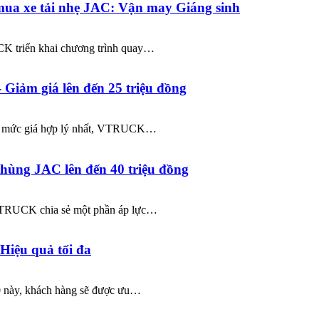
ua xe tải nhẹ JAC: Vận may Giáng sinh
CK triển khai chương trình quay…
 Giảm giá lên đến 25 triệu đồng
ới mức giá hợp lý nhất, VTRUCK…
 thùng JAC lên đến 40 triệu đồng
 VTRUCK chia sẻ một phần áp lực…
Hiệu quả tối đa
0 này, khách hàng sẽ được ưu…