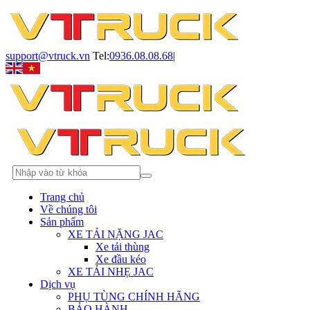
support@vtruck.vn
Tel:
0936.08.08.68
|
Trang chủ
Về chúng tôi
Sản phẩm
XE TẢI NẶNG JAC
Xe tải thùng
Xe đầu kéo
XE TẢI NHẸ JAC
Dịch vụ
PHỤ TÙNG CHÍNH HÃNG
BẢO HÀNH