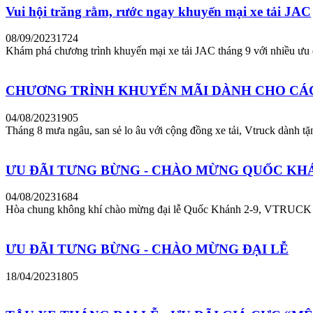
Vui hội trăng rằm, rước ngay khuyến mại xe tải JAC
08/09/2023
1724
Khám phá chương trình khuyến mại xe tải JAC tháng 9 với nhiều ưu
CHƯƠNG TRÌNH KHUYẾN MÃI DÀNH CHO CÁC 
04/08/2023
1905
Tháng 8 mưa ngâu, san sẻ lo âu với cộng đồng xe tải, Vtruck dành 
ƯU ĐÃI TƯNG BỪNG - CHÀO MỪNG QUỐC KH
04/08/2023
1684
Hòa chung không khí chào mừng đại lễ Quốc Khánh 2-9, VTRUCK 
ƯU ĐÃI TƯNG BỪNG - CHÀO MỪNG ĐẠI LỄ
18/04/2023
1805