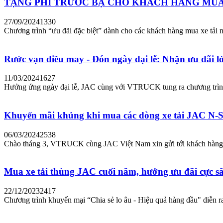
TẶNG PHÍ TRƯỚC BẠ CHO KHÁCH HÀNG MUA 
27/09/2024
1330
Chương trình “ưu đãi đặc biệt” dành cho các khách hàng mua xe tải 
Rước vạn điều may - Đón ngày đại lễ: Nhận ưu đãi l
11/03/2024
1627
Hưởng ứng ngày đại lễ, JAC cùng với VTRUCK tung ra chương trìn
Khuyến mãi khủng khi mua các dòng xe tải JAC N-Se
06/03/2024
2538
Chào tháng 3, VTRUCK cùng JAC Việt Nam xin gửi tới khách hàng 
Mua xe tải thùng JAC cuối năm, hưởng ưu đãi cực sâ
22/12/2023
2417
Chương trình khuyến mại “Chia sẻ lo âu - Hiệu quả hàng đầu" diễn 