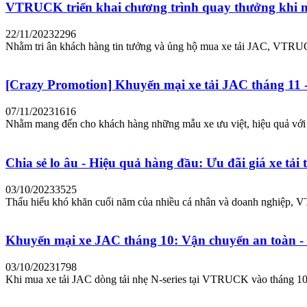
VTRUCK triển khai chương trình quay thưởng khi m
22/11/2023
2296
Nhằm tri ân khách hàng tin tưởng và ủng hộ mua xe tải JAC, VTRU
[Crazy Promotion] Khuyến mại xe tải JAC tháng 11 -
07/11/2023
1616
Nhằm mang đến cho khách hàng những mẫu xe ưu việt, hiệu quả v
Chia sẻ lo âu - Hiệu quả hàng đầu: Ưu đãi giá xe tải
03/10/2023
3525
Thấu hiểu khó khăn cuối năm của nhiều cá nhân và doanh nghiệp,
Khuyến mại xe JAC tháng 10: Vận chuyển an toàn - 
03/10/2023
1798
Khi mua xe tải JAC dòng tải nhẹ N-series tại VTRUCK vào tháng 1