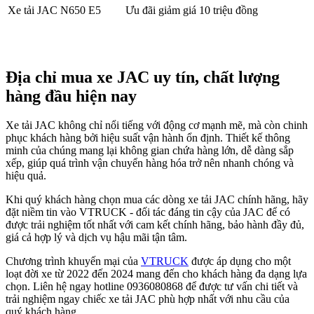
Xe tải JAC N650 E5
Ưu đãi giảm giá 10 triệu đồng
Địa chỉ mua xe JAC uy tín, chất lượng
hàng đầu hiện nay
Xe tải JAC không chỉ nổi tiếng với động cơ mạnh mẽ, mà còn chinh
phục khách hàng bởi hiệu suất vận hành ổn định. Thiết kế thông
minh của chúng mang lại không gian chứa hàng lớn, dễ dàng sắp
xếp, giúp quá trình vận chuyển hàng hóa trở nên nhanh chóng và
hiệu quả.
Khi quý khách hàng chọn mua các dòng xe tải JAC chính hãng, hãy
đặt niềm tin vào VTRUCK - đối tác đáng tin cậy của JAC để có
được trải nghiệm tốt nhất với cam kết chính hãng, bảo hành đầy đủ,
giá cả hợp lý và dịch vụ hậu mãi tận tâm.
Chương trình khuyến mại của
VTRUCK
được áp dụng cho một
loạt đời xe từ 2022 đến 2024 mang đến cho
khách hàng đa dạng lựa
chọn. Liên hệ ngay hotline
0936080868
để được tư vấn chi tiết và
trải nghiệm ngay chiếc xe tải JAC phù hợp nhất với nhu cầu của
quý khách hàng.