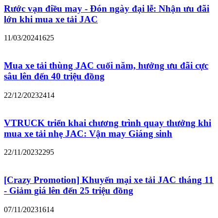
Rước vạn điều may - Đón ngày đại lễ: Nhận ưu đãi
lớn khi mua xe tải JAC
11/03/2024
1625
Mua xe tải thùng JAC cuối năm, hưởng ưu đãi cực
sâu lên đến 40 triệu đồng
22/12/2023
2414
VTRUCK triển khai chương trình quay thưởng khi
mua xe tải nhẹ JAC: Vận may Giáng sinh
22/11/2023
2295
[Crazy Promotion] Khuyến mại xe tải JAC tháng 11
- Giảm giá lên đến 25 triệu đồng
07/11/2023
1614