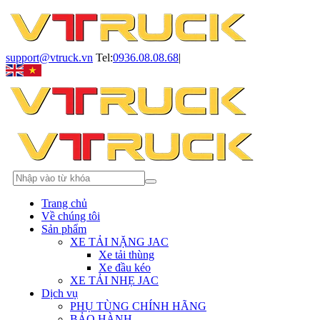
support@vtruck.vn
Tel:
0936.08.08.68
|
Trang chủ
Về chúng tôi
Sản phẩm
XE TẢI NẶNG JAC
Xe tải thùng
Xe đầu kéo
XE TẢI NHẸ JAC
Dịch vụ
PHỤ TÙNG CHÍNH HÃNG
BẢO HÀNH