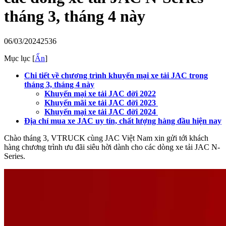
tháng 3, tháng 4 này
06/03/2024
2536
Mục lục
[
Ẩn
]
Chi tiết về chương trình khuyến mại xe tải JAC trong
tháng 3, tháng 4 này
Khuyến mại xe tải JAC đời 2022
Khuyến mãi xe tải JAC đời 2023
Khuyến mại xe tải JAC đời 2024
Địa chỉ mua xe JAC uy tín, chất lượng hàng đầu hiện nay
Chào tháng 3, VTRUCK cùng JAC Việt Nam xin gửi tới khách
hàng chương trình ưu đãi siêu hời dành cho các dòng xe tải JAC N-
Series.