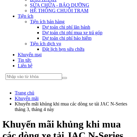
SỬA CHỮA - BẢO DƯỠNG
HỆ THỐNG CHUỖI TRẠM
Tiện ích
Tiện ích bán hàng
Dự toán chi phí lăn bánh
Dự toán chi phí mua xe trả góp
Dự toán chi phí bảo hiểm
Tiện ích dịch vụ
Đặt lịch hẹn sửa chữa
Khuyến mại
Tin tức
Liên hệ
Trang chủ
Khuyến mãi
Khuyến mãi khủng khi mua các dòng xe tải JAC N-Series
tháng 3, tháng 4 này
Khuyến mãi khủng khi mua
các dòng xe tải JAC N-Series