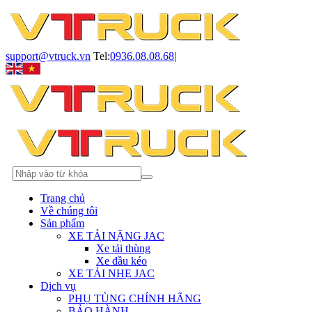
support@vtruck.vn
Tel:
0936.08.08.68
|
Trang chủ
Về chúng tôi
Sản phẩm
XE TẢI NẶNG JAC
Xe tải thùng
Xe đầu kéo
XE TẢI NHẸ JAC
Dịch vụ
PHỤ TÙNG CHÍNH HÃNG
BẢO HÀNH