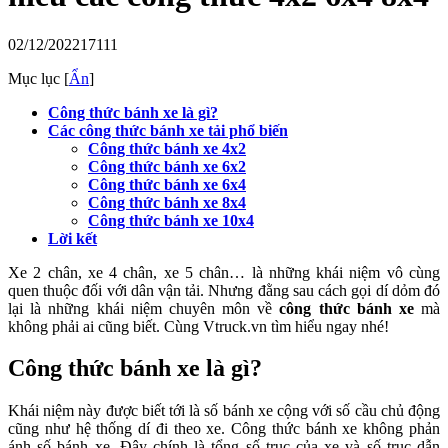
02/12/2022
17111
Mục lục
[
Ẩn
]
Công thức bánh xe là gì?
Các công thức bánh xe tải phổ biến
Công thức bánh xe 4x2
Công thức bánh xe 6x2
Công thức bánh xe 6x4
Công thức bánh xe 8x4
Công thức bánh xe 10x4
Lời kết
Xe 2 chân, xe 4 chân, xe 5 chân… là những khái niệm vô cùng
quen thuộc đối với dân vận tải. Nhưng đằng sau cách gọi dí dỏm đó
lại là những khái niệm chuyên môn về
công thức bánh xe
mà
không phải ai cũng biết. Cùng Vtruck.vn tìm hiểu ngay nhé!
Công thức bánh xe là gì?
Khái niệm này được biết tới là số bánh xe cộng với số cầu chủ động
cũng như hệ thống dí đi theo xe. Công thức bánh xe không phản
ánh số bánh xe. Đây chính là tổng số trục của xe và số trục dẫn