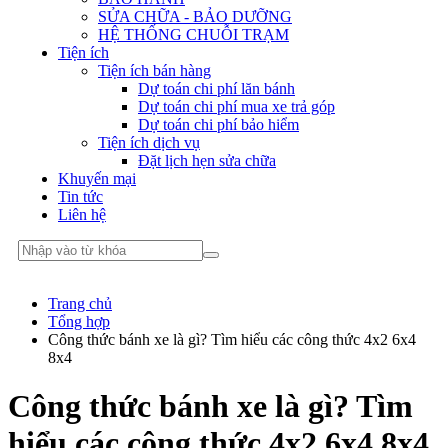
SỬA CHỮA - BẢO DƯỠNG
HỆ THỐNG CHUỖI TRẠM
Tiện ích
Tiện ích bán hàng
Dự toán chi phí lăn bánh
Dự toán chi phí mua xe trả góp
Dự toán chi phí bảo hiểm
Tiện ích dịch vụ
Đặt lịch hẹn sửa chữa
Khuyến mại
Tin tức
Liên hệ
Trang chủ
Tổng hợp
Công thức bánh xe là gì? Tìm hiểu các công thức 4x2 6x4
8x4
Công thức bánh xe là gì? Tìm
hiểu các công thức 4x2 6x4 8x4