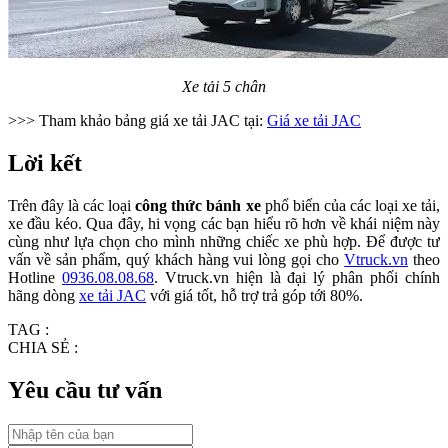
Xe tải 5 chân
>>> Tham khảo bảng giá xe tải JAC tại:
Giá xe tải JAC
Lời kết
Trên đây là các loại
công thức bánh xe
phổ biến của các loại xe tải,
xe đầu kéo. Qua đây, hi vọng các bạn hiểu rõ hơn về khái niệm này
cùng như lựa chọn cho mình những chiếc xe phù hợp. Để được tư
vấn về sản phẩm, quý khách hàng vui lòng gọi cho
Vtruck.vn
theo
Hotline
0936.08.08.68
. Vtruck.vn hiện là đại lý phân phối chính
hãng dòng
xe tải JAC
với giá tốt, hỗ trợ trả góp tới 80%.
TAG :
CHIA SẺ :
Yêu cầu tư vấn