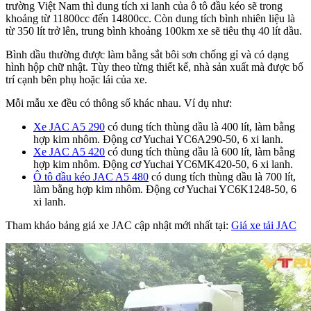
trường Việt Nam thì dung tích xi lanh của ô tô đầu kéo sẽ trong
khoảng từ 11800cc đến 14800cc. Còn dung tích bình nhiên liệu là
từ 350 lít trở lên, trung bình khoảng 100km xe sẽ tiêu thụ 40 lít dầu.
Bình dầu thường được làm bằng sắt bôi sơn chống gỉ và có dạng
hình hộp chữ nhật. Tùy theo từng thiết kế, nhà sản xuất mà được bố
trí cạnh bên phụ hoặc lái của xe.
Mỗi mẫu xe đều có thông số khác nhau. Ví dụ như:
Xe JAC A5 290
có dung tích thùng dầu là 400 lít, làm bằng
hợp kim nhôm. Động cơ Yuchai YC6A290-50, 6 xi lanh.
Xe JAC A5 420
có dung tích thùng dầu là 600 lít, làm bằng
hợp kim nhôm. Động cơ Yuchai YC6MK420-50, 6 xi lanh.
Ô tô đầu kéo JAC A5 480
có dung tích thùng dầu là 700 lít,
làm bằng hợp kim nhôm. Động cơ Yuchai YC6K1248-50, 6
xi lanh.
Tham khảo bảng giá xe JAC cập nhật mới nhất tại:
Giá xe tải JAC