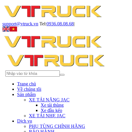
support@vtruck.vn
Tel:
0936.08.08.68
|
Trang chủ
Về chúng tôi
Sản phẩm
XE TẢI NẶNG JAC
Xe tải thùng
Xe đầu kéo
XE TẢI NHẸ JAC
Dịch vụ
PHỤ TÙNG CHÍNH HÃNG
BẢO HÀNH