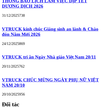
THÔNG BÁO LỊCH LÀM VIỆC DỊP TẾT
DƯƠNG DỊCH 2026
31/12/2025
738
VTRUCK kính chúc Giáng sinh an lành & Chào
đón Năm Mới 2026
24/12/2025
869
VTRUCK tri ân Ngày Nhà giáo Việt Nam 20/11
20/11/2025
762
VTRUCK CHÚC MỪNG NGÀY PHỤ NỮ VIỆT
NAM 20/10
20/10/2025
956
Đối tác