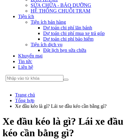
SỬA CHỮA - BẢO DƯỠNG
HỆ THỐNG CHUỖI TRẠM
Tiện ích
Tiện ích bán hàng
Dự toán chi phí lăn bánh
Dự toán chi phí mua xe trả góp
Dự toán chi phí bảo hiểm
Tiện ích dịch vụ
Đặt lịch hẹn sửa chữa
Khuyến mại
Tin tức
Liên hệ
Trang chủ
Tổng hợp
Xe đầu kéo là gì? Lái xe đầu kéo cần bằng gì?
Xe đầu kéo là gì? Lái xe đầu
kéo cần bằng gì?