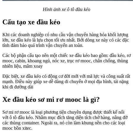
Hình ảnh xe ô tô đầu kéo
Cấu tạo xe đầu kéo
Khi các doanh nghiệp có nhu cầu vận chuyển hàng hóa khối lượng
lớn, xe đầu kéo là lựa chọn tối ưu nhất. Bởi dòng xe này có các đặc
tính đảm bảo quá trình vận chuyển an toàn.
Các bộ phận cấu tạo nên một chiếc xe đầu kéo bao gồm: đầu kéo, rơ
mooc, cabin, khoang ngủ, nóc xe, trục rơ mooc, chân chống, thùng
nhiên liệu, mâm xoay
Đặc biệt, xe đầu kéo có động cơ đời mới với mã lực và công suất rất
mạnh. Điều này giúp xe dễ dàng di chuyển ở mọi địa hình, tải nặng
khi đi đường dài
Xe đầu kéo sơ mi rơ mooc là gì?
Sơ mi rơ mooc là loại phương tiện chuyên dụng được thiết kế nối
với ô tô đầu kéo. Nhằm mục đích tăng diện tích chở hàng, nâng đỡ
các thùng container. Ngoài ra, nó còn làm khung nền cho các loại
mooc bồn xitec.