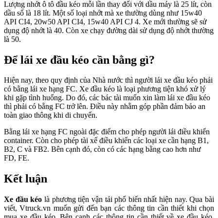
Lượng nhớt ô tô đầu kéo mỗi lần thay đối với dầu máy là 25 lít, còn
dầu số là 18 lít. Một số loại nhớt mà xe thường dùng như 15w40
API CI4, 20w50 API CI4, 15w40 API CJ 4. Xe mới thường sẽ sử
dụng độ nhớt là 40. Còn xe chạy đường dài sử dụng độ nhớt thường
là 50.
Để lái xe đầu kéo cần bằng gì?
Hiện nay, theo quy định của Nhà nước thì người lái xe đầu kéo phải
có bằng lái xe hạng FC. Xe đầu kéo là loại phương tiện khó xử lý
khi gặp tình huống. Do đó, các bác tài muốn xin làm lái xe đầu kéo
thì phải có bằng FC trở lên. Điều này nhằm góp phần đảm bảo an
toàn giao thông khi di chuyển.
Bằng lái xe hạng FC ngoài đặc điểm cho phép người lái điều khiển
container. Còn cho phép tài xế điều khiển các loại xe cần hạng B1,
B2, C và FB2. Bên cạnh đó, còn có các hạng bằng cao hơn như
FD, FE.
Kết luận
Xe đầu kéo
là phương tiện vận tải phổ biến nhất hiện nay. Qua bài
viết, Vtruck.vn muốn gửi đến bạn các thông tin cần thiết khi chọn
mua xe đầu kéo. Bên cạnh các thông tin cần thiết về xe đầu kéo.