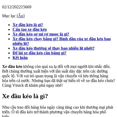
02/12/2022
15669
Mục lục
[
Ẩn
]
Xe đầu kéo là gì?
Cấu tạo xe đầu kéo
Xe đầu kéo sơ mi rơ mooc là gì?
Xe đầu kéo chạy bằng gì? Bình dầu của xe đầu kéo bao
nhiêu lít?
Xe đầu kéo thường sẽ thay bao nhiêu lít nhớt?
Để lái xe đầu kéo cần bằng gì?
Kết luận
Xe đầu kéo
không còn quá xa lạ đối với mọi người khi nhắc đến.
Bởi chúng thường xuất hiện với tần suất dày đặc trên các đường
quốc lộ. Với vai trò quan trọng là vận chuyển và lưu thông hàng
hóa trên cả nước. Nhưng bạn đã thật sự hiểu rõ về xe đầu kéo chưa?
Cùng Vtruck đi khám phá ngay nhé!
Xe đầu kéo là gì?
Nhu cầu trao đổi hàng hóa ngày càng tăng cao khi thương mại phát
triển. Ô tô đầu kéo trở thành phương vận chuyển hàng hóa phổ
biến.