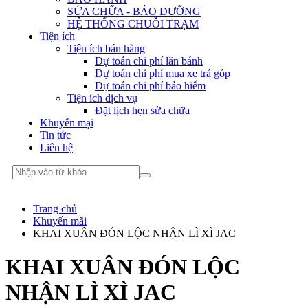
SỬA CHỮA - BẢO DƯỠNG
HỆ THỐNG CHUỖI TRẠM
Tiện ích
Tiện ích bán hàng
Dự toán chi phí lăn bánh
Dự toán chi phí mua xe trả góp
Dự toán chi phí bảo hiểm
Tiện ích dịch vụ
Đặt lịch hẹn sửa chữa
Khuyến mại
Tin tức
Liên hệ
Trang chủ
Khuyến mãi
KHAI XUÂN ĐÓN LỘC NHẬN LÌ XÌ JAC
KHAI XUÂN ĐÓN LỘC
NHẬN LÌ XÌ JAC