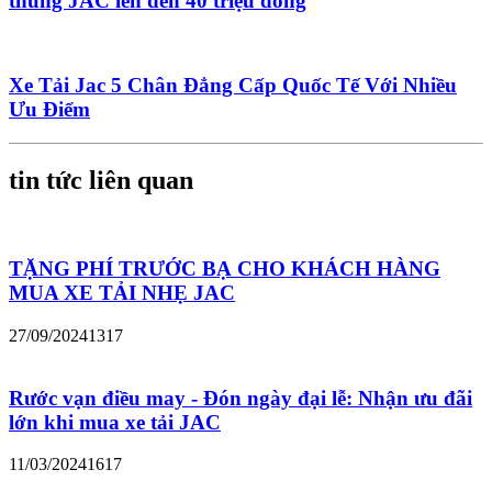
thùng JAC lên đến 40 triệu đồng
Xe Tải Jac 5 Chân Đẳng Cấp Quốc Tế Với Nhiều
Ưu Điểm
tin tức liên quan
TẶNG PHÍ TRƯỚC BẠ CHO KHÁCH HÀNG
MUA XE TẢI NHẸ JAC
27/09/2024
1317
Rước vạn điều may - Đón ngày đại lễ: Nhận ưu đãi
lớn khi mua xe tải JAC
11/03/2024
1617