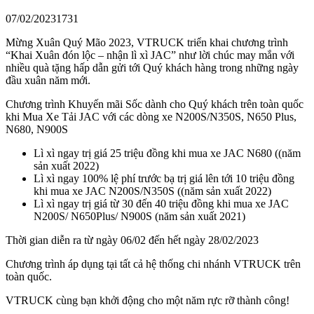
07/02/2023
1731
Mừng Xuân Quý Mão 2023, VTRUCK triển khai chương trình
“Khai Xuân đón lộc – nhận lì xì JAC” như lời chúc may mắn với
nhiều quà tặng hấp dẫn gửi tới Quý khách hàng trong những ngày
đầu xuân năm mới.
Chương trình Khuyến mãi Sốc dành cho Quý khách trên toàn quốc
khi Mua Xe Tải JAC với các dòng xe N200S/N350S, N650 Plus,
N680, N900S
Lì xì ngay trị giá 25 triệu đồng khi mua xe JAC N680 ((năm
sản xuất 2022)
Lì xì ngay 100% lệ phí trước bạ trị giá lên tới 10 triệu đồng
khi mua xe JAC N200S/N350S ((năm sản xuất 2022)
Lì xì ngay trị giá từ 30 đến 40 triệu đồng khi mua xe JAC
N200S/ N650Plus/ N900S (năm sản xuất 2021)
Thời gian diễn ra từ ngày 06/02 đến hết ngày 28/02/2023
Chương trình áp dụng tại tất cả hệ thống chi nhánh VTRUCK trên
toàn quốc.
VTRUCK cùng bạn khởi động cho một năm rực rỡ thành công!