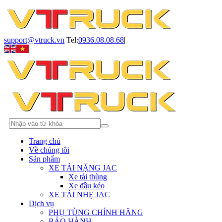
support@vtruck.vn
Tel:
0936.08.08.68
|
Trang chủ
Về chúng tôi
Sản phẩm
XE TẢI NẶNG JAC
Xe tải thùng
Xe đầu kéo
XE TẢI NHẸ JAC
Dịch vụ
PHỤ TÙNG CHÍNH HÃNG
BẢO HÀNH