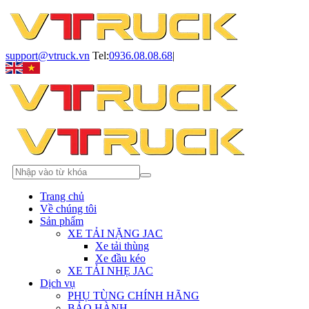
support@vtruck.vn
Tel:
0936.08.08.68
|
Trang chủ
Về chúng tôi
Sản phẩm
XE TẢI NẶNG JAC
Xe tải thùng
Xe đầu kéo
XE TẢI NHẸ JAC
Dịch vụ
PHỤ TÙNG CHÍNH HÃNG
BẢO HÀNH