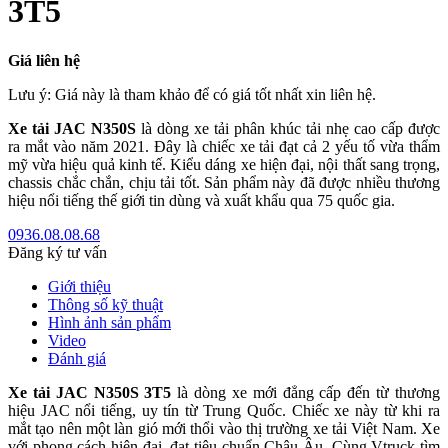
3T5
Giá liên hệ
Lưu ý: Giá này là tham khảo để có giá tốt nhất xin liên hệ.
Xe tải JAC N350S
là dòng xe tải phân khúc tải nhẹ cao cấp được
ra mắt vào năm 2021. Đây là chiếc xe tải đạt cả 2 yếu tố vừa thẩm
mỹ vừa hiệu quả kinh tế. Kiểu dáng xe hiện đại, nội thất sang trọng,
chassis chắc chắn, chịu tải tốt. Sản phẩm này đã được nhiều thương
hiệu nổi tiếng thế giới tin dùng và xuất khẩu qua 75 quốc gia.
0936.08.08.68
Đăng ký tư vấn
Giới thiệu
Thông số kỹ thuật
Hình ảnh sản phẩm
Video
Đánh giá
Xe tải JAC N350S 3T5
là dòng xe mới đẳng cấp đến từ thương
hiệu JAC nổi tiếng, uy tín từ Trung Quốc. Chiếc xe này từ khi ra
mắt tạo nên một làn gió mới thổi vào thị trường xe tải Việt Nam. Xe
với phong cách hiện đại, đạt tiêu chuẩn Châu Âu. Cùng Vtruck tìm