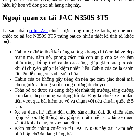
hiểu kỹ hơn về dòng xe tải hạng nhẹ này.
Ngoại quan xe tải JAC N350S 3T5
Là sản phẩm
ô tô JAC
chiến lược trong dòng xe tải hạng nhẹ nên
chiếc xe tải Jac N350S 3T5 thùng bạt có nhiều thiết kế tinh tế, khác
biệt:
Cabin xe được thiết kế dáng vuông không chỉ đem lại vẻ đẹp
mạnh mẽ, hầm hố, phong cách mà còn giúp cho xe có tầm
nhìn rộng. Đồng thời cabin cao cũng giúp giảm sức gió cản
khi di chuyển giúp tiết kiệm nhiên liệu. Cabin của xe là cabin
lật nên dễ dàng vệ sinh, sửa chữa.
Cabin của xe không gây tiếng ồn nên tạo cảm giác thoải mái
cho người lái trong suốt chặng đường di chuyển.
Toàn bộ xe được sử dụng thép tốt nhất thị trường, tăng cường
các dầm, thép chống va động tối đa. Đây là chiếc xe tải đầu
tiên vượt qua bài kiểm tra về va chạm với tiêu chuẩn quốc tế 5
sao.
Xe sử dụng hệ thống đèn chiếu sáng hiện đại, độ chiếu sáng
rộng và xa. Hệ thống này giúp ích rất nhiều cho lái xe quan
sát tốt khi di chuyển vào ban đêm.
Kích thước thùng chiếc xe tải JAC N350s này dài 4.4m nên
phù hợp chở đa dạng hàng hóa.