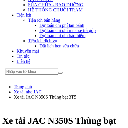
SỬA CHỮA - BẢO DƯỠNG
HỆ THỐNG CHUỖI TRẠM
Tiện ích
Tiện ích bán hàng
Dự toán chi phí lăn bánh
Dự toán chi phí mua xe trả góp
Dự toán chi phí bảo hiểm
Tiện ích dịch vụ
Đặt lịch hẹn sửa chữa
Khuyến mại
Tin tức
Liên hệ
Trang chủ
Xe tải nhẹ JAC
Xe tải JAC N350S Thùng bạt 3T5
Xe tải JAC N350S Thùng bạt