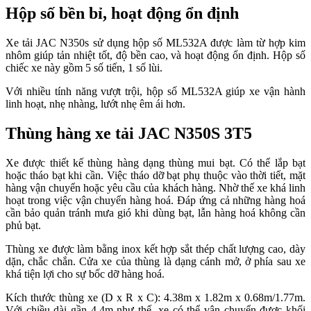
Hộp số bền bỉ, hoạt động ổn định
Xe tải JAC N350s sử dụng hộp số ML532A được làm từ hợp kim
nhôm giúp tản nhiệt tốt, độ bền cao, và hoạt động ổn định. Hộp số
chiếc xe này gồm 5 số tiến, 1 số lùi.
Với nhiều tính năng vượt trội, hộp số ML532A giúp xe vận hành
linh hoạt, nhẹ nhàng, lướt nhẹ êm ái hơn.
Thùng hàng xe tải JAC N350S 3T5
Xe được thiết kế thùng hàng dạng thùng mui bạt. Có thể lắp bạt
hoặc tháo bạt khi cần. Việc tháo dỡ bạt phụ thuộc vào thời tiết, mặt
hàng vận chuyển hoặc yêu cầu của khách hàng. Nhờ thế xe khá linh
hoạt trong việc vận chuyển hàng hoá. Đáp ứng cả những hàng hoá
cần bảo quản tránh mưa gió khi dùng bạt, lẫn hàng hoá không cần
phủ bạt.
Thùng xe được làm bằng inox kết hợp sắt thép chất lượng cao, dày
dặn, chắc chắn. Cửa xe của thùng là dạng cánh mở, ở phía sau xe
khá tiện lợi cho sự bốc dỡ hàng hoá.
Kích thước thùng xe (D x R x C): 4.38m x 1.82m x 0.68m/1.77m.
Với chiều dài gần 4.4m như thế, xe có thể vận chuyển được khối