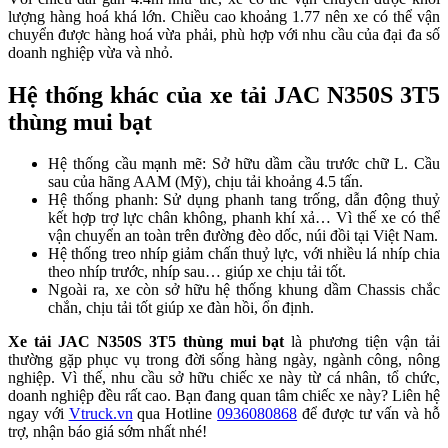
lượng hàng hoá khá lớn. Chiều cao khoảng 1.77 nên xe có thể vận
chuyển được hàng hoá vừa phải, phù hợp với nhu cầu của đại đa số
doanh nghiệp vừa và nhỏ.
Hệ thống khác của xe tải JAC N350S 3T5
thùng mui bạt
Hệ thống cầu mạnh mẽ: Sở hữu dầm cầu trước chữ L. Cầu
sau của hãng AAM (Mỹ), chịu tải khoảng 4.5 tấn.
Hệ thống phanh: Sử dụng phanh tang trống, dẫn động thuỷ
kết hợp trợ lực chân không, phanh khí xả… Vì thế xe có thể
vận chuyển an toàn trên đường đèo dốc, núi đồi tại Việt Nam.
Hệ thống treo nhíp giảm chấn thuỷ lực, với nhiều lá nhíp chia
theo nhíp trước, nhíp sau… giúp xe chịu tải tốt.
Ngoài ra, xe còn sở hữu hệ thống khung dầm Chassis chắc
chắn, chịu tải tốt giúp xe đàn hồi, ổn định.
Xe tải JAC N350S 3T5 thùng mui bạt
là phương tiện vận tải
thường gặp phục vụ trong đời sống hàng ngày, ngành công, nông
nghiệp. Vì thế, nhu cầu sở hữu chiếc xe này từ cá nhân, tổ chức,
doanh nghiệp đều rất cao. Bạn đang quan tâm chiếc xe này? Liên hệ
ngay với
Vtruck.vn
qua Hotline
0936080868
để được tư vấn và hỗ
trợ, nhận báo giá sớm nhất nhé!