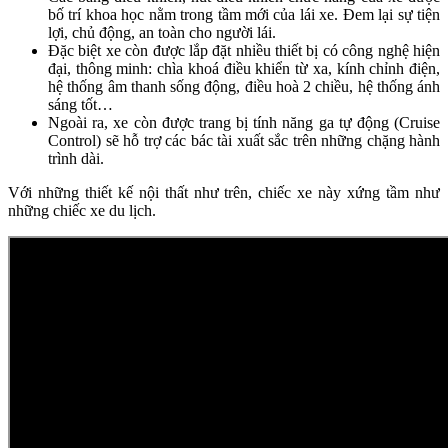
bố trí khoa học nằm trong tầm mới của lái xe. Đem lại sự tiện
lợi, chủ động, an toàn cho người lái.
Đặc biệt xe còn được lắp đặt nhiều thiết bị có công nghệ hiện
đại, thông minh: chìa khoá điều khiển từ xa, kính chỉnh điện,
hệ thống âm thanh sống động, điều hoà 2 chiều, hệ thống ánh
sáng tốt…
Ngoài ra, xe còn được trang bị tính năng ga tự động (Cruise
Control) sẽ hỗ trợ các bác tài xuất sắc trên những chặng hành
trình dài.
Với những thiết kế nội thất như trên, chiếc xe này xứng tầm như
những chiếc xe du lịch.