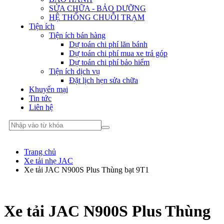
SỬA CHỮA - BẢO DƯỠNG
HỆ THỐNG CHUỖI TRẠM
Tiện ích
Tiện ích bán hàng
Dự toán chi phí lăn bánh
Dự toán chi phí mua xe trả góp
Dự toán chi phí bảo hiểm
Tiện ích dịch vụ
Đặt lịch hẹn sửa chữa
Khuyến mại
Tin tức
Liên hệ
Trang chủ
Xe tải nhẹ JAC
Xe tải JAC N900S Plus Thùng bạt 9T1
Xe tải JAC N900S Plus Thùng