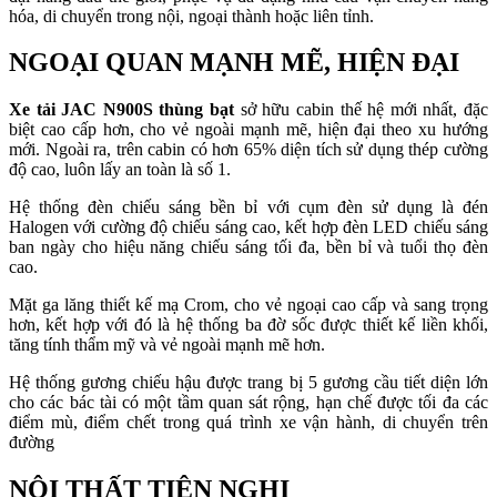
hóa, di chuyển trong nội, ngoại thành hoặc liên tỉnh.
NGOẠI QUAN MẠNH MẼ, HIỆN ĐẠI
Xe tải JAC N900S thùng bạt
sở hữu cabin thế hệ mới nhất, đặc
biệt cao cấp hơn, cho vẻ ngoài mạnh mẽ, hiện đại theo xu hướng
mới. Ngoài ra, trên cabin có hơn 65% diện tích sử dụng thép cường
độ cao, luôn lấy an toàn là số 1.
Hệ thống đèn chiếu sáng bền bỉ với cụm đèn sử dụng là đén
Halogen với cường độ chiếu sáng cao, kết hợp đèn LED chiếu sáng
ban ngày cho hiệu năng chiếu sáng tối đa, bền bỉ và tuổi thọ đèn
cao.
Mặt ga lăng thiết kế mạ Crom, cho vẻ ngoại cao cấp và sang trọng
hơn, kết hợp với đó là hệ thống ba đờ sốc được thiết kế liền khối,
tăng tính thẩm mỹ và vẻ ngoài mạnh mẽ hơn.
Hệ thống gương chiếu hậu được trang bị 5 gương cầu tiết diện lớn
cho các bác tài có một tầm quan sát rộng, hạn chế được tối đa các
điểm mù, điểm chết trong quá trình xe vận hành, di chuyển trên
đường
NỘI THẤT TIỆN NGHI