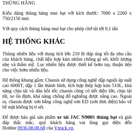
THÙNG HÀNG
Kiểu dáng thùng hàng mui bạt với kích thước: 7000 x 2260 x
750/2150 mm
Với quy cách thùng hàng mui bạt cho phép chở tải tới 9,1 tấn
HỆ THỐNG KHÁC
Thùng nhiên liệu với dung tích lớn 210 lít đáp úng tối đa nhu cầu
của khách hàng, chất liệu hợp kim nhôm chống gỉ sét, khối lượng
nhẹ và thẩm mỹ. Lọc nhiên liệu được thiết kế bơm tay, thuận tiện
cho việc bơm nhiên liệu.
Hệ thống khung gầm: Chassis sử dụng công nghệ dập nguội áp suất
cao 6000T, dập 1 lần thành hình, tích hợp thép hợp kim 510L, khả
năng chịu tải và đàn hồi tốt; chassis cũng có tiết diện lớn, chịu tải
tốt, xe ổn định, khả năng chống đổ nghiêng được nâng cao. Ngoài
ra, chassis được sơn bằng công nghệ sơn ED (sơn tĩnh điện) bảo vệ
bề mặt không bị rỉ sét.
Để được báo giá sản phẩm
xe tải JAC N900S thùng bạt
và giải
đáp thắc mắc, quý khách hàng vui lòng gọi điện đến
Hotline
0936.08.08.68
của
Vtruck.vn
.