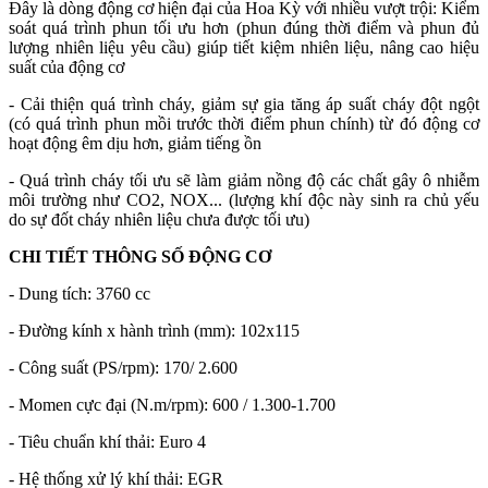
Đây là dòng động cơ hiện đại của Hoa Kỳ với nhiều vượt trội: Kiểm
soát quá trình phun tối ưu hơn (phun đúng thời điểm và phun đủ
lượng nhiên liệu yêu cầu) giúp tiết kiệm nhiên liệu, nâng cao hiệu
suất của động cơ
- Cải thiện quá trình cháy, giảm sự gia tăng áp suất cháy đột ngột
(có quá trình phun mồi trước thời điểm phun chính) từ đó động cơ
hoạt động êm dịu hơn, giảm tiếng ồn
- Quá trình cháy tối ưu sẽ làm giảm nồng độ các chất gây ô nhiễm
môi trường như CO2, NOX... (lượng khí độc này sinh ra chủ yếu
do sự đốt cháy nhiên liệu chưa được tối ưu)
CHI TIẾT THÔNG SỐ ĐỘNG CƠ
- Dung tích: 3760 cc
- Đường kính x hành trình (mm): 102x115
- Công suất (PS/rpm): 170/ 2.600
- Momen cực đại (N.m/rpm): 600 / 1.300-1.700
- Tiêu chuẩn khí thải: Euro 4
- Hệ thống xử lý khí thải: EGR