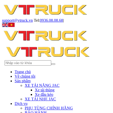
support@vtruck.vn
Tel:
0936.08.08.68
|
Trang chủ
Về chúng tôi
Sản phẩm
XE TẢI NẶNG JAC
Xe tải thùng
Xe đầu kéo
XE TẢI NHẸ JAC
Dịch vụ
PHỤ TÙNG CHÍNH HÃNG
BẢO HÀNH