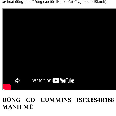
xe hoạt động trên đường cao tốc (khi xe đạt ở vận tốc >48km/h).
ĐỘNG CƠ CUMMINS ISF3.8S4R168
MẠNH MẼ