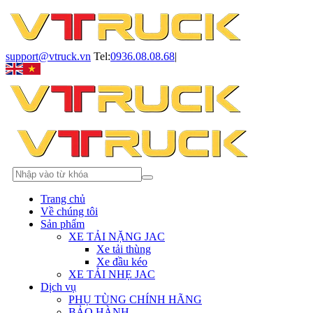
support@vtruck.vn
Tel:
0936.08.08.68
|
Trang chủ
Về chúng tôi
Sản phẩm
XE TẢI NẶNG JAC
Xe tải thùng
Xe đầu kéo
XE TẢI NHẸ JAC
Dịch vụ
PHỤ TÙNG CHÍNH HÃNG
BẢO HÀNH