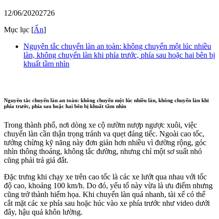
12/06/2020
2726
Mục lục
[
Ẩn
]
Nguyên tắc chuyển làn an toàn: không chuyển một lúc nhiều
làn, không chuyển làn khi phía trước, phía sau hoặc hai bên bị
khuất tầm nhìn
Nguyên tắc chuyển làn an toàn: không chuyển một lúc nhiều làn, không chuyển làn khi
phía trước, phía sau hoặc hai bên bị khuất tầm nhìn
Trong thành phố, nơi dòng xe cộ nườm nượp ngược xuôi, việc
chuyển làn cần thận trọng tránh va quẹt đáng tiếc. Ngoài cao tốc,
tưởng chừng kỹ năng này đơn giản hơn nhiều vì đường rộng, góc
nhìn thông thoáng, không tắc đường, nhưng chỉ một sơ suất nhỏ
cũng phải trả giá đắt.
Đặc trưng khi chạy xe trên cao tốc là các xe lướt qua nhau với tốc
độ cao, khoảng 100 km/h. Do đó, yếu tố này vừa là ưu điểm nhưng
cũng trở thành hiểm họa. Khi chuyển làn quá nhanh, tài xế có thể
cắt mặt các xe phía sau hoặc húc vào xe phía trước như video dưới
đây, hậu quả khôn lường.