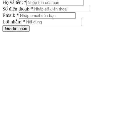
Họ và tên: *
Số điện thoại: *
Email: *
Lời nhắn: *
Gửi tin nhắn