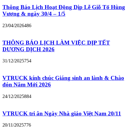
Thông Báo Lịch Hoạt Động Dịp Lễ Giỗ Tổ Hùng
Vương & ngày 30/4 – 1/5
23/04/2026
486
THÔNG BÁO LỊCH LÀM VIỆC DỊP TẾT
DƯƠNG DỊCH 2026
31/12/2025
754
VTRUCK kính chúc Giáng sinh an lành & Chào
đón Năm Mới 2026
24/12/2025
884
VTRUCK tri ân Ngày Nhà giáo Việt Nam 20/11
20/11/2025
776