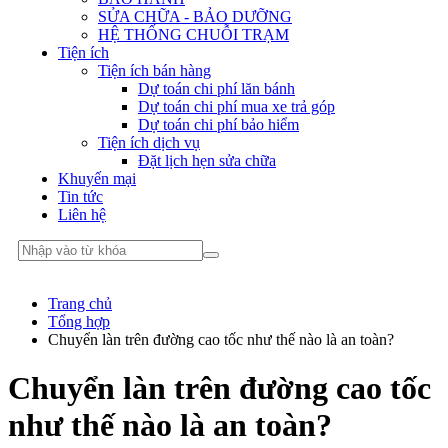
SỬA CHỮA - BẢO DƯỠNG
HỆ THỐNG CHUỖI TRẠM
Tiện ích
Tiện ích bán hàng
Dự toán chi phí lăn bánh
Dự toán chi phí mua xe trả góp
Dự toán chi phí bảo hiểm
Tiện ích dịch vụ
Đặt lịch hẹn sửa chữa
Khuyến mại
Tin tức
Liên hệ
Trang chủ
Tổng hợp
Chuyển làn trên đường cao tốc như thế nào là an toàn?
Chuyển làn trên đường cao tốc
như thế nào là an toàn?