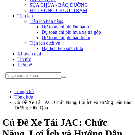
SỬA CHỮA - BẢO DƯỠNG
HỆ THỐNG CHUỖI TRẠM
Tiện ích
Tiện ích bán hàng
Dự toán chi phí lăn bánh
Dự toán chi phí mua xe trả góp
Dự toán chi phí bảo hiểm
Tiện ích dịch vụ
Đặt lịch hẹn sửa chữa
Khuyến mại
Tin tức
Liên hệ
Trang chủ
Tổng hợp
Củ Đề Xe Tải JAC: Chức Năng, Lợi Ích và Hướng Dẫn Bảo
Dưỡng Hiệu Quả
Củ Đề Xe Tải JAC: Chức
Năng, Lợi Ích và Hướng Dẫn