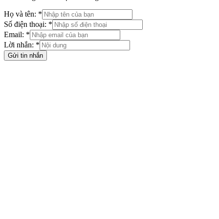
Họ và tên: *
Số điện thoại: *
Email: *
Lời nhắn: *
Gửi tin nhắn