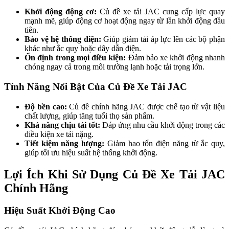
Khởi động động cơ:
Củ đề xe tải JAC cung cấp lực quay
mạnh mẽ, giúp động cơ hoạt động ngay từ lần khởi động đầu
tiên.
Bảo vệ hệ thống điện:
Giúp giảm tải áp lực lên các bộ phận
khác như ắc quy hoặc dây dẫn điện.
Ổn định trong mọi điều kiện:
Đảm bảo xe khởi động nhanh
chóng ngay cả trong môi trường lạnh hoặc tải trọng lớn.
Tính Năng Nổi Bật Của Củ Đề Xe Tải JAC
Độ bền cao:
Củ đề chính hãng JAC được chế tạo từ vật liệu
chất lượng, giúp tăng tuổi thọ sản phẩm.
Khả năng chịu tải tốt:
Đáp ứng nhu cầu khởi động trong các
điều kiện xe tải nặng.
Tiết kiệm năng lượng:
Giảm hao tổn điện năng từ ắc quy,
giúp tối ưu hiệu suất hệ thống khởi động.
Lợi Ích Khi Sử Dụng Củ Đề Xe Tải JAC
Chính Hãng
Hiệu Suất Khởi Động Cao