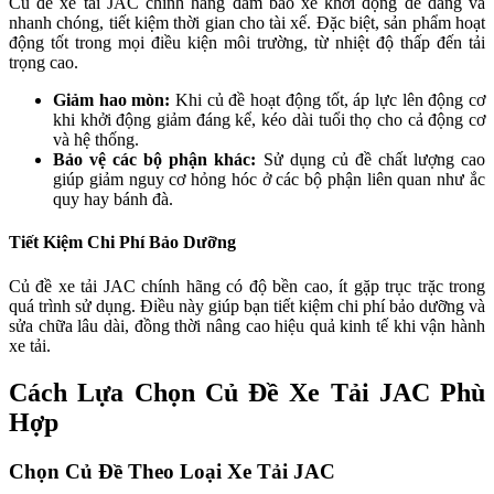
Củ đề xe tải JAC chính hãng đảm bảo xe khởi động dễ dàng và
nhanh chóng, tiết kiệm thời gian cho tài xế. Đặc biệt, sản phẩm hoạt
động tốt trong mọi điều kiện môi trường, từ nhiệt độ thấp đến tải
trọng cao.
Giảm hao mòn:
Khi củ đề hoạt động tốt, áp lực lên động cơ
khi khởi động giảm đáng kể, kéo dài tuổi thọ cho cả động cơ
và hệ thống.
Bảo vệ các bộ phận khác:
Sử dụng củ đề chất lượng cao
giúp giảm nguy cơ hỏng hóc ở các bộ phận liên quan như ắc
quy hay bánh đà.
Tiết Kiệm Chi Phí Bảo Dưỡng
Củ đề xe tải JAC chính hãng có độ bền cao, ít gặp trục trặc trong
quá trình sử dụng. Điều này giúp bạn tiết kiệm chi phí bảo dưỡng và
sửa chữa lâu dài, đồng thời nâng cao hiệu quả kinh tế khi vận hành
xe tải.
Cách Lựa Chọn Củ Đề Xe Tải JAC Phù
Hợp
Chọn Củ Đề Theo Loại Xe Tải JAC