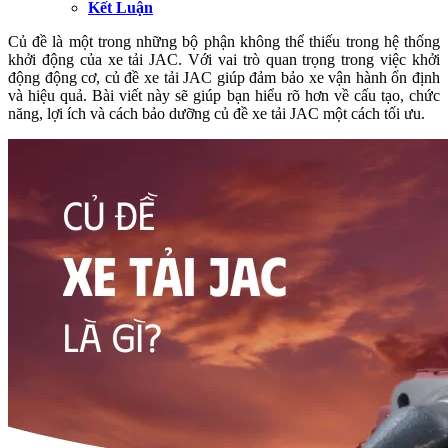
Kết Luận
Củ đề là một trong những bộ phận không thể thiếu trong hệ thống
khởi động của xe tải JAC. Với vai trò quan trọng trong việc khởi
động động cơ, củ đề xe tải JAC giúp đảm bảo xe vận hành ổn định
và hiệu quả. Bài viết này sẽ giúp bạn hiểu rõ hơn về cấu tạo, chức
năng, lợi ích và cách bảo dưỡng củ đề xe tải JAC một cách tối ưu.