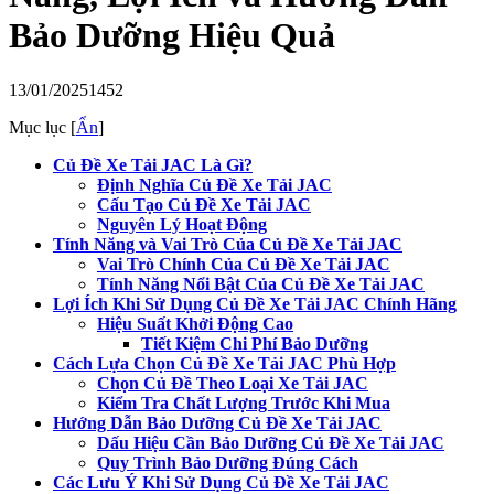
Bảo Dưỡng Hiệu Quả
13/01/2025
1452
Mục lục
[
Ẩn
]
Củ Đề Xe Tải JAC Là Gì?
Định Nghĩa Củ Đề Xe Tải JAC
Cấu Tạo Củ Đề Xe Tải JAC
Nguyên Lý Hoạt Động
Tính Năng và Vai Trò Của Củ Đề Xe Tải JAC
Vai Trò Chính Của Củ Đề Xe Tải JAC
Tính Năng Nổi Bật Của Củ Đề Xe Tải JAC
Lợi Ích Khi Sử Dụng Củ Đề Xe Tải JAC Chính Hãng
Hiệu Suất Khởi Động Cao
Tiết Kiệm Chi Phí Bảo Dưỡng
Cách Lựa Chọn Củ Đề Xe Tải JAC Phù Hợp
Chọn Củ Đề Theo Loại Xe Tải JAC
Kiểm Tra Chất Lượng Trước Khi Mua
Hướng Dẫn Bảo Dưỡng Củ Đề Xe Tải JAC
Dấu Hiệu Cần Bảo Dưỡng Củ Đề Xe Tải JAC
Quy Trình Bảo Dưỡng Đúng Cách
Các Lưu Ý Khi Sử Dụng Củ Đề Xe Tải JAC