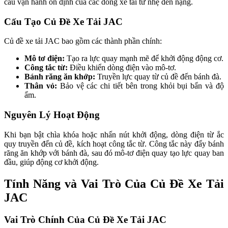
cầu vận hành ổn định của các dòng xe tải từ nhẹ đến nặng.
Cấu Tạo Củ Đề Xe Tải JAC
Củ đề xe tải JAC bao gồm các thành phần chính:
Mô tơ điện:
Tạo ra lực quay mạnh mẽ để khởi động động cơ.
Công tắc từ:
Điều khiển dòng điện vào mô-tơ.
Bánh răng ăn khớp:
Truyền lực quay từ củ đề đến bánh đà.
Thân vỏ:
Bảo vệ các chi tiết bên trong khỏi bụi bẩn và độ
ẩm.
Nguyên Lý Hoạt Động
Khi bạn bật chìa khóa hoặc nhấn nút khởi động, dòng điện từ ắc
quy truyền đến củ đề, kích hoạt công tắc từ. Công tắc này đẩy bánh
răng ăn khớp với bánh đà, sau đó mô-tơ điện quay tạo lực quay ban
đầu, giúp động cơ khởi động.
Tính Năng và Vai Trò Của Củ Đề Xe Tải
JAC
Vai Trò Chính Của Củ Đề Xe Tải JAC