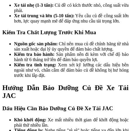
Xe tải nhẹ (1-3 tấn):
Củ đề có kích thước nhỏ, công suất vừa
phải.
Xe tải trung và lớn (5-10 tấn):
Yêu cầu củ đề công suất lớn
hơn, lực quay mạnh mẽ để đáp ứng nhu cầu tải trọng lớn.
Kiểm Tra Chất Lượng Trước Khi Mua
Nguồn gốc sản phẩm:
Chỉ nên mua củ đề chính hãng từ nhà
sản xuất hoặc đại lý ủy quyền để đảm bảo chất lượng.
Kiểm tra bảo hành:
Sản phẩm nên đi kèm với chế độ bảo
hành từ 6 tháng trở lên để đảm bảo quyền lợi.
Kiểm tra tình trạng:
Xem xét kỹ lưỡng các dấu hiệu bên
ngoài như vỏ, chân cắm để đảm bảo củ đề không bị hư hỏng
trước khi lắp đặt.
Hướng Dẫn Bảo Dưỡng Củ Đề Xe Tải
JAC
Dấu Hiệu Cần Bảo Dưỡng Củ Đề Xe Tải JAC
Khó khởi động:
Xe mất nhiều thời gian để khởi động hoặc
phải thử nhiều lần.
Tiếng động lạ:
Nghe tiếng "rè rè" hoặc tiếng va đập lớn khi