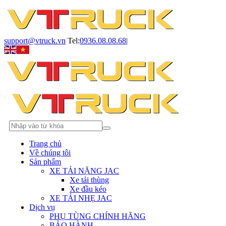
support@vtruck.vn
Tel:
0936.08.08.68
|
Trang chủ
Về chúng tôi
Sản phẩm
XE TẢI NẶNG JAC
Xe tải thùng
Xe đầu kéo
XE TẢI NHẸ JAC
Dịch vụ
PHỤ TÙNG CHÍNH HÃNG
BẢO HÀNH