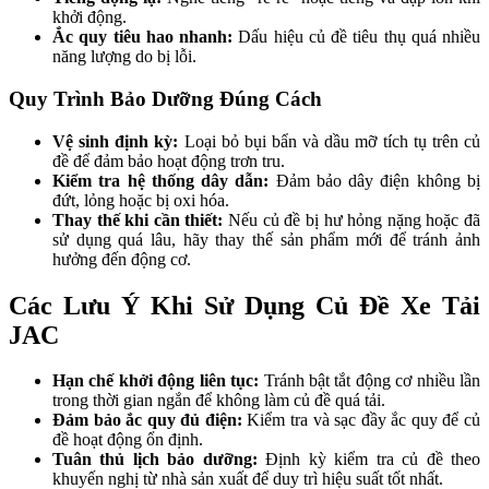
khởi động.
Ắc quy tiêu hao nhanh:
Dấu hiệu củ đề tiêu thụ quá nhiều
năng lượng do bị lỗi.
Quy Trình Bảo Dưỡng Đúng Cách
Vệ sinh định kỳ:
Loại bỏ bụi bẩn và dầu mỡ tích tụ trên củ
đề để đảm bảo hoạt động trơn tru.
Kiểm tra hệ thống dây dẫn:
Đảm bảo dây điện không bị
đứt, lỏng hoặc bị oxi hóa.
Thay thế khi cần thiết:
Nếu củ đề bị hư hỏng nặng hoặc đã
sử dụng quá lâu, hãy thay thế sản phẩm mới để tránh ảnh
hưởng đến động cơ.
Các Lưu Ý Khi Sử Dụng Củ Đề Xe Tải
JAC
Hạn chế khởi động liên tục:
Tránh bật tắt động cơ nhiều lần
trong thời gian ngắn để không làm củ đề quá tải.
Đảm bảo ắc quy đủ điện:
Kiểm tra và sạc đầy ắc quy để củ
đề hoạt động ổn định.
Tuân thủ lịch bảo dưỡng:
Định kỳ kiểm tra củ đề theo
khuyến nghị từ nhà sản xuất để duy trì hiệu suất tốt nhất.