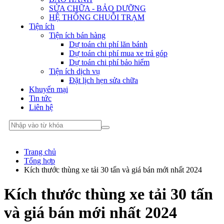
SỬA CHỮA - BẢO DƯỠNG
HỆ THỐNG CHUỖI TRẠM
Tiện ích
Tiện ích bán hàng
Dự toán chi phí lăn bánh
Dự toán chi phí mua xe trả góp
Dự toán chi phí bảo hiểm
Tiện ích dịch vụ
Đặt lịch hẹn sửa chữa
Khuyến mại
Tin tức
Liên hệ
Trang chủ
Tổng hợp
Kích thước thùng xe tải 30 tấn và giá bán mới nhất 2024
Kích thước thùng xe tải 30 tấn
và giá bán mới nhất 2024