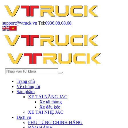
support@vtruck.vn
Tel:
0936.08.08.68
|
Trang chủ
Về chúng tôi
Sản phẩm
XE TẢI NẶNG JAC
Xe tải thùng
Xe đầu kéo
XE TẢI NHẸ JAC
Dịch vụ
PHỤ TÙNG CHÍNH HÃNG
BẢO HÀNH