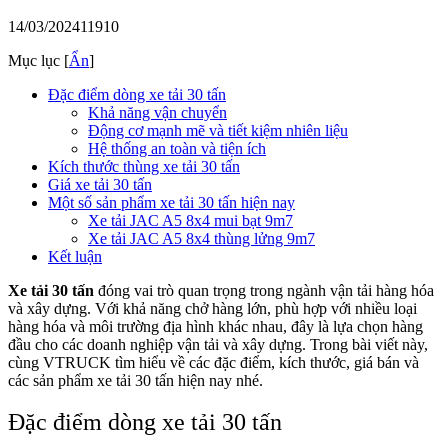
14/03/2024
11910
Mục lục
[
Ẩn
]
Đặc điểm dòng xe tải 30 tấn
Khả năng vận chuyển
Động cơ mạnh mẽ và tiết kiệm nhiên liệu
Hệ thống an toàn và tiện ích
Kích thước thùng xe tải 30 tấn
Giá xe tải 30 tấn
Một số sản phẩm xe tải 30 tấn hiện nay
Xe tải JAC A5 8x4 mui bạt 9m7
Xe tải JAC A5 8x4 thùng lửng 9m7
Kết luận
Xe tải 30 tấn
đóng vai trò quan trọng trong ngành vận tải hàng hóa
và xây dựng. Với khả năng chở hàng lớn, phù hợp với nhiều loại
hàng hóa và môi trường địa hình khác nhau, đây là lựa chọn hàng
đầu cho các doanh nghiệp vận tải và xây dựng. Trong bài viết này,
cùng VTRUCK tìm hiểu về các đặc điểm, kích thước, giá bán và
các sản phẩm xe tải 30 tấn hiện nay nhé.
Đặc điểm dòng xe tải 30 tấn