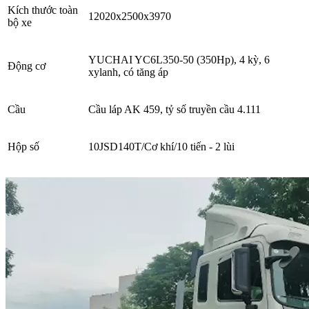
Kích thước toàn
12020x2500x3970
bộ xe
YUCHAI YC6L350-50 (350Hp), 4 kỳ, 6
Động cơ
xylanh, có tăng áp
Cầu
Cầu láp AK 459, tỷ số truyền cầu 4.111
Hộp số
10JSD140T/Cơ khí/10 tiến - 2 lùi