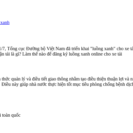
 xanh
1/7, Tổng cục Đường bộ Việt Nam đã triển khai "luồng xanh" cho xe tả
n tải là gì? Làm thế nào để
đăng ký luồng xanh online cho xe tải
h thức quản lý và điều tiết giao thông nhằm tạo điều thiện thuận lợi và
Điều này giúp nhà nước thực hiện tốt mục tiêu phòng chống bệnh dịch, 
i toàn quốc