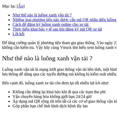
Mục lục
[
Ẩn
]
Như thế nào là luồng xanh vận tải ?
Những loại phương tiện nào được cấp mã QR nhận diện luồng
Cách để đăng ký luồng xanh online cho xe tải
Thực hiện khai báo y tế sau khi đăng ký mã QR xe tải
Lời kết
Để tăng cường quản lý phương tiện tham gia giao thông .Vào ngày 2
không cần kiểm tra. Vậy hãy cùng Vtruck tìm hiểu xem luồng xanh vậ
Như thế nào là luồng xanh vận tải ?
Luồng xanh vận tải là mạng lưới giao thông vận tải liên tỉnh, một hìn
lưu thông dễ dàng qua các tuyến đường mà không bị kiểm soát nhiều. 
Bên cạnh đó, luồng xanh xe tải còn đem lại rất nhiều lợi ích như:
Không cần dừng lại khai báo khi đi qua các trạm thu phí
Vận chuyển hàng hóa không giới hạn 24/24 giờ
Áp dụng mã QR rộng rãi trên tất cả các cơ sở giao thông vận tả
Góp phần hạn chế tình hình dịch bệnh lây lan