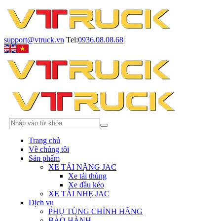
support@vtruck.vn
Tel:
0936.08.08.68
|
Trang chủ
Về chúng tôi
Sản phẩm
XE TẢI NẶNG JAC
Xe tải thùng
Xe đầu kéo
XE TẢI NHẸ JAC
Dịch vụ
PHỤ TÙNG CHÍNH HÃNG
BẢO HÀNH