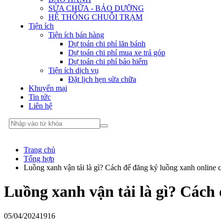
SỬA CHỮA - BẢO DƯỠNG
HỆ THỐNG CHUỖI TRẠM
Tiện ích
Tiện ích bán hàng
Dự toán chi phí lăn bánh
Dự toán chi phí mua xe trả góp
Dự toán chi phí bảo hiểm
Tiện ích dịch vụ
Đặt lịch hẹn sửa chữa
Khuyến mại
Tin tức
Liên hệ
Trang chủ
Tổng hợp
Luồng xanh vận tải là gì? Cách để đăng ký luồng xanh online c
Luồng xanh vận tải là gì? Cách 
05/04/2024
1916