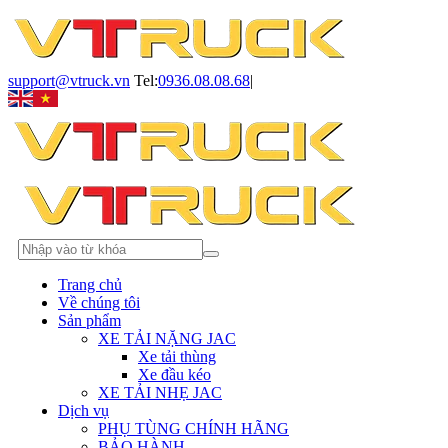
support@vtruck.vn
Tel:
0936.08.08.68
|
Trang chủ
Về chúng tôi
Sản phẩm
XE TẢI NẶNG JAC
Xe tải thùng
Xe đầu kéo
XE TẢI NHẸ JAC
Dịch vụ
PHỤ TÙNG CHÍNH HÃNG
BẢO HÀNH