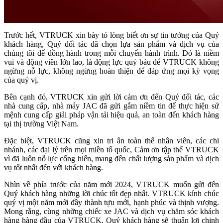
Trước hết, VTRUCK xin bày tỏ lòng biết ơn sự tin tưởng của Quý
khách hàng, Quý đối tác đã chọn lựa sản phẩm và dịch vụ của
chúng tôi để đồng hành trong mỗi chuyến hành trình. Đó là niềm
vui và động viên lớn lao, là động lực quý báu để VTRUCK không
ngừng nỗ lực, không ngừng hoàn thiện để đáp ứng mọi kỳ vọng
của quý vị.
Bên cạnh đó, VTRUCK xin gửi lời cảm ơn đến Quý đối tác, các
nhà cung cấp, nhà máy JAC đã gửi gắm niềm tin để thực hiện sứ
mệnh cung cấp giải pháp vận tải hiệu quả, an toàn đến khách hàng
tại thị trường Việt Nam.
Đặc biệt, VTRUCK cũng xin tri ân toàn thể nhân viên, các chi
nhánh, các đại lý trên mọi miền tổ quốc, Cảm ơn tập thể VTRUCK
vì đã luôn nỗ lực cống hiến, mang đến chất lượng sản phẩm và dịch
vụ tốt nhất đến với khách hàng.
Nhìn về phía trước của năm mới 2024, VTRUCK muốn gửi đến
Quý khách hàng những lời chúc tốt đẹp nhất. VTRUCK kính chúc
quý vị một năm mới đầy thành tựu mới, hạnh phúc và thịnh vượng.
Mong rằng, cùng những chiếc xe JAC và dịch vụ chăm sóc khách
hàng hàng đầu của VTRUCK, Quý khách hàng sẽ thuận lợi chinh