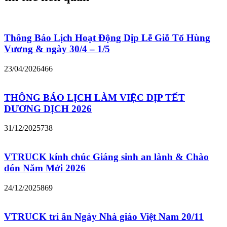
Thông Báo Lịch Hoạt Động Dịp Lễ Giỗ Tổ Hùng
Vương & ngày 30/4 – 1/5
23/04/2026
466
THÔNG BÁO LỊCH LÀM VIỆC DỊP TẾT
DƯƠNG DỊCH 2026
31/12/2025
738
VTRUCK kính chúc Giáng sinh an lành & Chào
đón Năm Mới 2026
24/12/2025
869
VTRUCK tri ân Ngày Nhà giáo Việt Nam 20/11