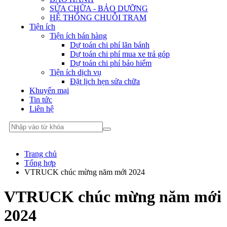
SỬA CHỮA - BẢO DƯỠNG
HỆ THỐNG CHUỖI TRẠM
Tiện ích
Tiện ích bán hàng
Dự toán chi phí lăn bánh
Dự toán chi phí mua xe trả góp
Dự toán chi phí bảo hiểm
Tiện ích dịch vụ
Đặt lịch hẹn sửa chữa
Khuyến mại
Tin tức
Liên hệ
Trang chủ
Tổng hợp
VTRUCK chúc mừng năm mới 2024
VTRUCK chúc mừng năm mới
2024