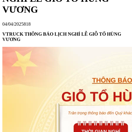
VƯƠNG
04/04/2025
818
VTRUCK THÔNG BÁO LỊCH NGHỈ LỄ GIỖ TỔ HÙNG
VƯƠNG