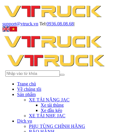
support@vtruck.vn
Tel:
0936.08.08.68
|
Trang chủ
Về chúng tôi
Sản phẩm
XE TẢI NẶNG JAC
Xe tải thùng
Xe đầu kéo
XE TẢI NHẸ JAC
Dịch vụ
PHỤ TÙNG CHÍNH HÃNG
BẢO HÀNH