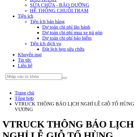
SỬA CHỮA - BẢO DƯỠNG
HỆ THỐNG CHUỖI TRẠM
Tiện ích
Tiện ích bán hàng
Dự toán chi phí lăn bánh
Dự toán chi phí mua xe trả góp
Dự toán chi phí bảo hiểm
Tiện ích dịch vụ
Đặt lịch hẹn sửa chữa
Khuyến mại
Tin tức
Liên hệ
Trang chủ
Tổng hợp
VTRUCK THÔNG BÁO LỊCH NGHỈ LỄ GIỖ TỔ HÙNG
VƯƠNG
VTRUCK THÔNG BÁO LỊCH
NGHỈ LỄ GIỖ TỔ HÙNG