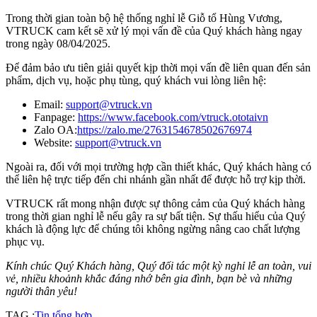
Trong thời gian toàn bộ hệ thống nghỉ lễ Giỗ tổ Hùng Vương,
VTRUCK cam kết sẽ xử lý mọi vấn đề của Quý khách hàng ngay
trong ngày 08/04/2025.
Để đảm bảo ưu tiên giải quyết kịp thời mọi vấn đề liên quan đến sản
phẩm, dịch vụ, hoặc phụ tùng, quý khách vui lòng liên hệ:
Email:
support@vtruck.vn
Fanpage:
https://www.facebook.com/vtruck.ototaivn
Zalo OA:
https://zalo.me/2763154678502676974
Website:
support@vtruck.vn
Ngoài ra, đối với mọi trường hợp cần thiết khác, Quý khách hàng có
thể liên hệ trực tiếp đến chi nhánh gần nhất để được hỗ trợ kịp thời.
VTRUCK rất mong nhận được sự thông cảm của Quý khách hàng
trong thời gian nghỉ lễ nếu gây ra sự bất tiện. Sự thấu hiểu của Quý
khách là động lực để chúng tôi không ngừng nâng cao chất lượng
phục vụ.
Kính chúc Quý Khách hàng, Quý đối tác một kỳ nghỉ lễ an toàn, vui
vẻ, nhiều khoảnh khắc đáng nhớ bên gia đình, bạn bè và những
người thân yêu!
TAG :
Tin tổng hợp