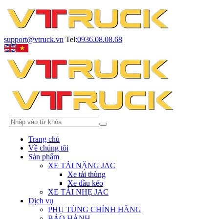
support@vtruck.vn
Tel:
0936.08.08.68
|
Trang chủ
Về chúng tôi
Sản phẩm
XE TẢI NẶNG JAC
Xe tải thùng
Xe đầu kéo
XE TẢI NHẸ JAC
Dịch vụ
PHỤ TÙNG CHÍNH HÃNG
BẢO HÀNH