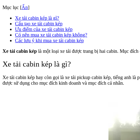
Mục lục
[
Ẩn
]
Xe tải cabin kép là gì?
Cấu tạo xe tải cabin kép
Ưu điểm của xe tải cabin kép
Có nên mua xe tải cabin kép không?
Các lưu ý khi mua xe tải cabin kép
Xe tải cabin kép
là một loại xe tải được trang bị hai cabin. Mục đí
Xe tải cabin kép là gì?
Xe tải cabin kép hay còn gọi là xe tải pickup cabin kép, tiếng anh là
được sử dụng cho mục đích kinh doanh và mục đích cá nhân.