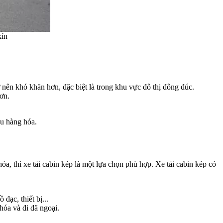
kín
ở nên khó khăn hơn, đặc biệt là trong khu vực đô thị đông đúc.
hơn.
ều hàng hóa.
a, thì xe tải cabin kép là một lựa chọn phù hợp. Xe tải cabin kép có
đạc, thiết bị...
hóa và đi dã ngoại.