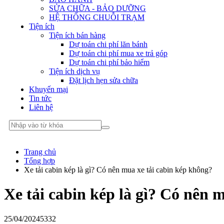
SỬA CHỮA - BẢO DƯỠNG
HỆ THỐNG CHUỖI TRẠM
Tiện ích
Tiện ích bán hàng
Dự toán chi phí lăn bánh
Dự toán chi phí mua xe trả góp
Dự toán chi phí bảo hiểm
Tiện ích dịch vụ
Đặt lịch hẹn sửa chữa
Khuyến mại
Tin tức
Liên hệ
Trang chủ
Tổng hợp
Xe tải cabin kép là gì? Có nên mua xe tải cabin kép không?
Xe tải cabin kép là gì? Có nên 
25/04/2024
5332