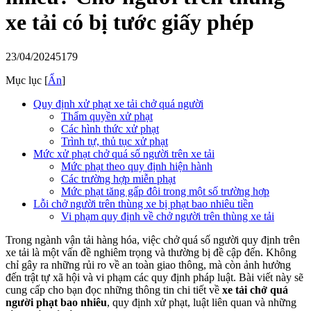
xe tải có bị tước giấy phép
23/04/2024
5179
Mục lục
[
Ẩn
]
Quy định xử phạt xe tải chở quá người
Thẩm quyền xử phạt
Các hình thức xử phạt
Trình tự, thủ tục xử phạt
Mức xử phạt chở quá số người trên xe tải
Mức phạt theo quy định hiện hành
Các trường hợp miễn phạt
Mức phạt tăng gấp đôi trong một số trường hợp
Lỗi chở người trên thùng xe bị phạt bao nhiêu tiền
Vi phạm quy định về chở người trên thùng xe tải
Trong ngành vận tải hàng hóa, việc chở quá số người quy định trên
xe tải là một vấn đề nghiêm trọng và thường bị đề cập đến. Không
chỉ gây ra những rủi ro về an toàn giao thông, mà còn ảnh hưởng
đến trật tự xã hội và vi phạm các quy định pháp luật. Bài viết này sẽ
cung cấp cho bạn đọc những thông tin chi tiết về
xe tải chở quá
người phạt bao nhiêu
, quy định xử phạt, luật liên quan và những