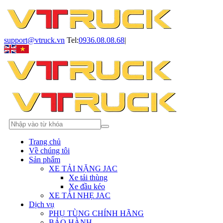
support@vtruck.vn
Tel:
0936.08.08.68
|
Trang chủ
Về chúng tôi
Sản phẩm
XE TẢI NẶNG JAC
Xe tải thùng
Xe đầu kéo
XE TẢI NHẸ JAC
Dịch vụ
PHỤ TÙNG CHÍNH HÃNG
BẢO HÀNH