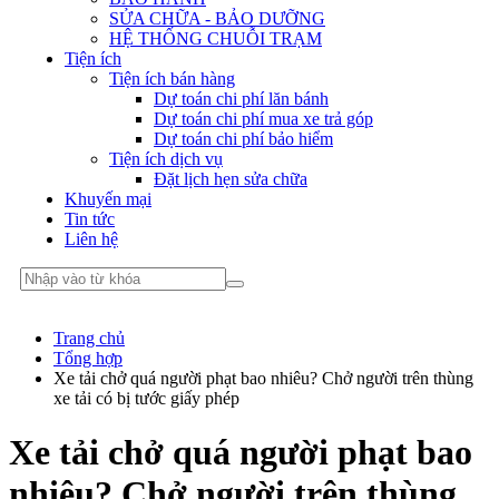
SỬA CHỮA - BẢO DƯỠNG
HỆ THỐNG CHUỖI TRẠM
Tiện ích
Tiện ích bán hàng
Dự toán chi phí lăn bánh
Dự toán chi phí mua xe trả góp
Dự toán chi phí bảo hiểm
Tiện ích dịch vụ
Đặt lịch hẹn sửa chữa
Khuyến mại
Tin tức
Liên hệ
Trang chủ
Tổng hợp
Xe tải chở quá người phạt bao nhiêu? Chở người trên thùng
xe tải có bị tước giấy phép
Xe tải chở quá người phạt bao
nhiêu? Chở người trên thùng