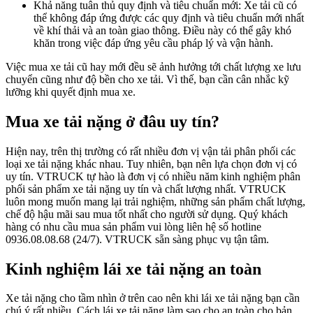
Khả năng tuân thủ quy định và tiêu chuẩn mới: Xe tải cũ có
thể không đáp ứng được các quy định và tiêu chuẩn mới nhất
về khí thải và an toàn giao thông. Điều này có thể gây khó
khăn trong việc đáp ứng yêu cầu pháp lý và vận hành.
Việc mua xe tải cũ hay mới đều sẽ ảnh hưởng tới chất lượng xe lưu
chuyển cũng như độ bền cho xe tải. Vì thế, bạn cần cân nhắc kỹ
lưỡng khi quyết định mua xe.
Mua xe tải nặng ở đâu uy tín?
Hiện nay, trên thị trường có rất nhiều đơn vị vận tải phân phối các
loại xe tải nặng khác nhau. Tuy nhiên, bạn nên lựa chọn đơn vị có
uy tín. VTRUCK tự hào là đơn vị có nhiều năm kinh nghiệm phân
phối sản phẩm xe tải nặng uy tín và chất lượng nhất. VTRUCK
luôn mong muốn mang lại trải nghiệm, những sản phẩm chất lượng,
chế độ hậu mãi sau mua tốt nhất cho người sử dụng. Quý khách
hàng có nhu cầu mua sản phẩm vui lòng liên hệ số hotline
0936.08.08.68 (24/7). VTRUCK sẵn sàng phục vụ tận tâm.
Kinh nghiệm lái xe tải nặng an toàn
Xe tải nặng cho tầm nhìn ở trên cao nên khi lái xe tải nặng bạn cần
chú ý rất nhiều. Cách lái xe tải nặng làm sao cho an toàn cho bản