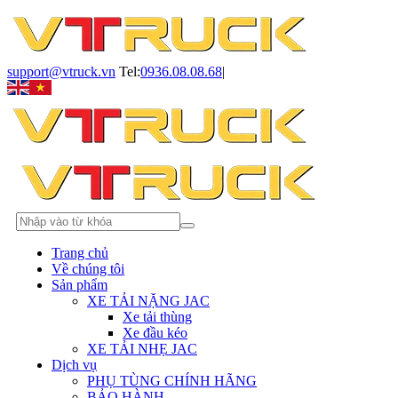
support@vtruck.vn
Tel:
0936.08.08.68
|
Trang chủ
Về chúng tôi
Sản phẩm
XE TẢI NẶNG JAC
Xe tải thùng
Xe đầu kéo
XE TẢI NHẸ JAC
Dịch vụ
PHỤ TÙNG CHÍNH HÃNG
BẢO HÀNH