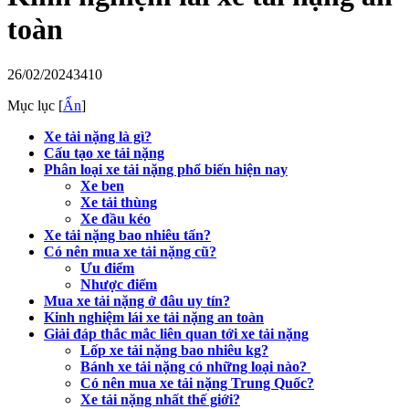
toàn
26/02/2024
3410
Mục lục
[
Ẩn
]
Xe tải nặng là gì?
Cấu tạo xe tải nặng
Phân loại xe tải nặng phổ biến hiện nay
Xe ben
Xe tải thùng
Xe đầu kéo
Xe tải nặng bao nhiêu tấn?
Có nên mua xe tải nặng cũ?
Ưu điểm
Nhược điểm
Mua xe tải nặng ở đâu uy tín?
Kinh nghiệm lái xe tải nặng an toàn
Giải đáp thắc mắc liên quan tới xe tải nặng
Lốp xe tải nặng bao nhiêu kg?
Bánh xe tải nặng có những loại nào?
Có nên mua xe tải nặng Trung Quốc?
Xe tải nặng nhất thế giới?