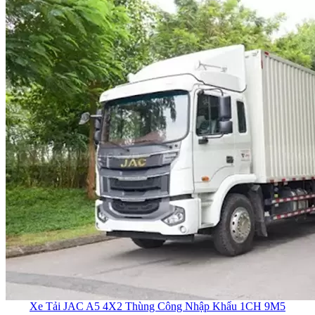
Xe Tải JAC A5 4X2 Thùng Công Nhập Khẩu 1CH 9M5