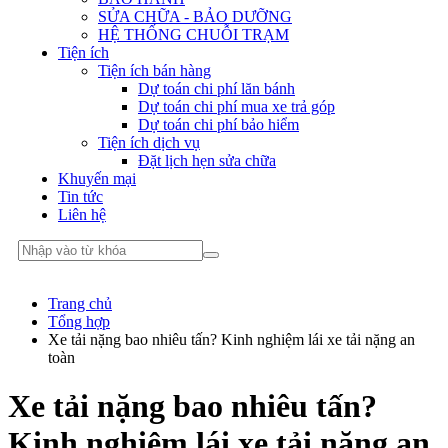
SỬA CHỮA - BẢO DƯỠNG
HỆ THỐNG CHUỖI TRẠM
Tiện ích
Tiện ích bán hàng
Dự toán chi phí lăn bánh
Dự toán chi phí mua xe trả góp
Dự toán chi phí bảo hiểm
Tiện ích dịch vụ
Đặt lịch hẹn sửa chữa
Khuyến mại
Tin tức
Liên hệ
Trang chủ
Tổng hợp
Xe tải nặng bao nhiêu tấn? Kinh nghiệm lái xe tải nặng an
toàn
Xe tải nặng bao nhiêu tấn?
Kinh nghiệm lái xe tải nặng an