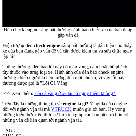
Đèn check engine sáng bất thường cảnh báo chiếc xe của bạn đang
gặp vấn đề
Hiện tượng đèn
check engine
sáng bất thường là dấu hiệu cho thấy
xe của bạn đang gặp vấn đề và cần được kiểm tra và sửa chữa ngay
lập tức.
Thông thường, đèn báo lỗi này có màu vàng, cam hoặc hổ phách,
tùy thuộc vào từng loại xe. Hình ảnh của đèn báo check engine
thường khiến người ta liên tưởng đến một chú cá, vì vậy lỗi này
thường được gọi là "Lỗi Cá Vàng".
>>> Xem thêm:
Lỗi cá vàng ở xe tải có nguy hiểm không?
Trên đây là những thông tin về
engine là gì?
Ý nghĩa của engine
đối với ngành vận tải mà
VTRUCK
muốn gửi tới bạn. Hy vọng
những kiến thức trên thực sự hữu ích giúp các bạn hiểu rõ hơn tới
những vấn đề liên quan tới ngành vận tải.
TAG :
CHIA SẺ :