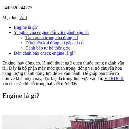
24/05/2024
4775
Mục lục
[
Ẩn
]
Engine là gì?
Ý nghĩa của engine đối với ngành vận tải
Tầm quan trọng của động cơ
Dấu hiệu khi động cơ gặp sự cố
Cảnh báo từ hệ thống xe
Đèn cảnh báo check engine là gì?
Engine, hay động cơ, là một thuật ngữ quen thuộc trong ngành vận
tải. Đây là bộ phận máy móc quan trọng, đóng vai trò chuyển hóa
năng lượng thành động lực để xe vận hành. Để giúp bạn hiểu rõ
hơn về khái niệm này, đặc biệt là trong lĩnh vực vận tải,
VTRUCK
xin chia sẻ chi tiết trong bài viết dưới đây.
Engine là gì?