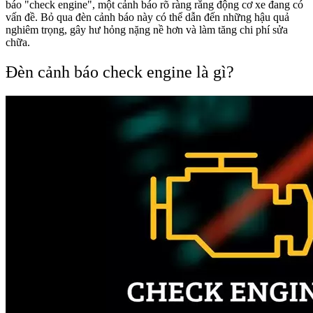
báo "check engine", một cảnh báo rõ ràng rằng động cơ xe đang có
vấn đề. Bỏ qua đèn cảnh báo này có thể dẫn đến những hậu quả
nghiêm trọng, gây hư hỏng nặng nề hơn và làm tăng chi phí sửa
chữa.
Đèn cảnh báo check engine là gì?