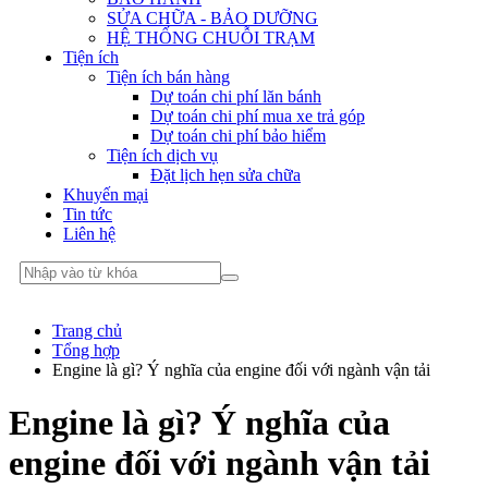
SỬA CHỮA - BẢO DƯỠNG
HỆ THỐNG CHUỖI TRẠM
Tiện ích
Tiện ích bán hàng
Dự toán chi phí lăn bánh
Dự toán chi phí mua xe trả góp
Dự toán chi phí bảo hiểm
Tiện ích dịch vụ
Đặt lịch hẹn sửa chữa
Khuyến mại
Tin tức
Liên hệ
Trang chủ
Tổng hợp
Engine là gì? Ý nghĩa của engine đối với ngành vận tải
Engine là gì? Ý nghĩa của
engine đối với ngành vận tải