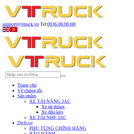
support@vtruck.vn
Tel:
0936.08.08.68
|
Trang chủ
Về chúng tôi
Sản phẩm
XE TẢI NẶNG JAC
Xe tải thùng
Xe đầu kéo
XE TẢI NHẸ JAC
Dịch vụ
PHỤ TÙNG CHÍNH HÃNG
BẢO HÀNH