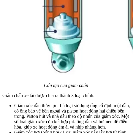
Cấu tạo của giảm chấn
Giảm chấn xe tải được chia ra thành 3 loại chính:
Giảm xóc dầu thủy lực: Là loại sử dụng ống cố định một đầu,
có ống bảo vệ bên ngoài và piston hoạt động hai chiều bên
trong. Piston hút và nhả dầu theo độ nhún của giảm xóc. Một
số loại giảm xóc còn kết hợp pít-tông dầu và hơi nén để điều
hòa, giúp xe hoạt động êm ái và nhịp nhàng hơn.
Giảm xóc hơi (bóng hơi): Loại giảm xóc này lấy hơi từ bình