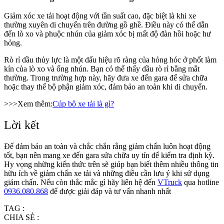
Giảm xóc xe tải hoạt động với tần suất cao, đặc biệt là khi xe
thường xuyên di chuyển trên đường gồ ghề. Điều này có thể dẫn
đến lò xo và phuộc nhún của giảm xóc bị mất độ đàn hồi hoặc hư
hỏng.
Rò rỉ dầu thủy lực là một dấu hiệu rõ ràng của hỏng hóc ở phốt làm
kín của lò xo và ống nhún. Bạn có thể thấy dầu rò rỉ bằng mắt
thường. Trong trường hợp này, hãy đưa xe đến gara để sửa chữa
hoặc thay thế bộ phận giảm xóc, đảm bảo an toàn khi di chuyển.
>>>Xem thêm:
Cúp bô xe tải là gì?
Lời kết
Để đảm bảo an toàn và chắc chắn rằng giảm chấn luôn hoạt động
tốt, bạn nên mang xe đến gara sửa chữa uy tín để kiểm tra định kỳ.
Hy vọng những kiến thức trên sẽ giúp bạn biết thêm nhiều thông tin
hữu ích về giảm chấn xe tải và những điều cần lưu ý khi sử dụng
giảm chấn.
Nếu còn thắc mắc gì hãy liên hệ đến
VTruck
qua hotline
0936.080.868
để được giải đáp và tư vấn nhanh nhất
TAG :
CHIA SẺ :