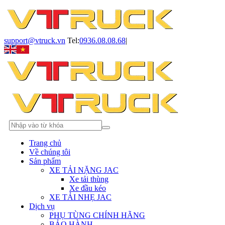
support@vtruck.vn
Tel:
0936.08.08.68
|
Trang chủ
Về chúng tôi
Sản phẩm
XE TẢI NẶNG JAC
Xe tải thùng
Xe đầu kéo
XE TẢI NHẸ JAC
Dịch vụ
PHỤ TÙNG CHÍNH HÃNG
BẢO HÀNH