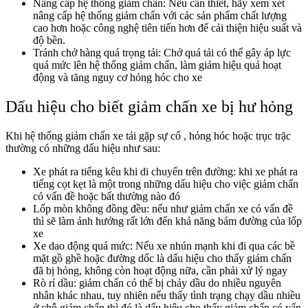
Nâng cấp hệ thống giảm chấn: Nếu cần thiết, hãy xem xét
nâng cấp hệ thống giảm chấn với các sản phẩm chất lượng
cao hơn hoặc công nghệ tiên tiến hơn để cải thiện hiệu suất và
độ bền.
Tránh chở hàng quá trọng tải: Chở quá tải có thể gây áp lực
quá mức lên hệ thống giảm chấn, làm giảm hiệu quả hoạt
động và tăng nguy cơ hỏng hóc cho xe
Dấu hiệu cho biết giảm chấn xe bị hư hỏng
Khi hệ thống giảm chấn xe tải gặp sự cố , hỏng hóc hoặc trục trặc
thường có những dấu hiệu như sau:
Xe phát ra tiếng kêu khi di chuyển trên đường: khi xe phát ra
tiếng cọt kẹt là một trong những dấu hiệu cho việc giảm chấn
có vấn đề hoặc bất thường nào đó
Lốp mòn không đồng đều: nếu như giảm chấn xe có vấn đề
thì sẽ làm ảnh hưởng rất lớn đến khả năng bám đường của lốp
xe
Xe dao động quá mức: Nếu xe nhún mạnh khi đi qua các bề
mặt gồ ghề hoặc đường dốc là dấu hiệu cho thấy giảm chấn
đã bị hỏng, không còn hoạt động nữa, cần phải xử lý ngay
Rò rỉ dầu: giảm chấn có thể bị chảy dầu do nhiều nguyên
nhân khác nhau, tuy nhiên nếu thấy tình trạng chạy dầu nhiều
ở chỗ giảm chấn thì đó là dấu hiệu cho thấy giảm chấn có vấn