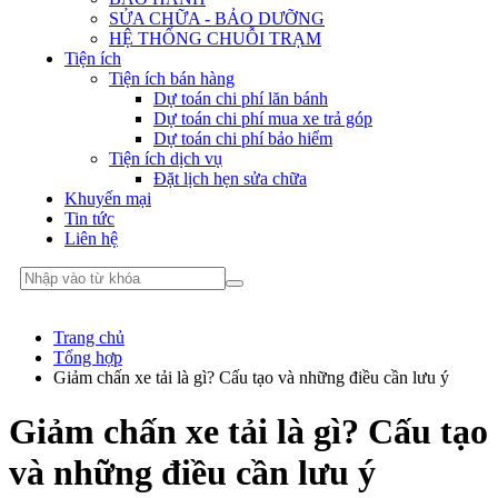
SỬA CHỮA - BẢO DƯỠNG
HỆ THỐNG CHUỖI TRẠM
Tiện ích
Tiện ích bán hàng
Dự toán chi phí lăn bánh
Dự toán chi phí mua xe trả góp
Dự toán chi phí bảo hiểm
Tiện ích dịch vụ
Đặt lịch hẹn sửa chữa
Khuyến mại
Tin tức
Liên hệ
Trang chủ
Tổng hợp
Giảm chấn xe tải là gì? Cấu tạo và những điều cần lưu ý
Giảm chấn xe tải là gì? Cấu tạo
và những điều cần lưu ý