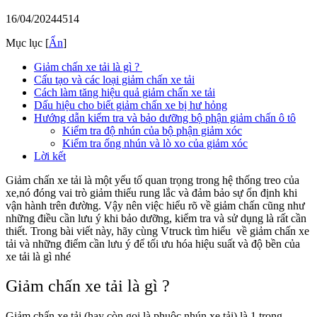
16/04/2024
4514
Mục lục
[
Ẩn
]
Giảm chấn xe tải là gì ?
Cấu tạo và các loại giảm chấn xe tải
Cách làm tăng hiệu quả giảm chấn xe tải
Dấu hiệu cho biết giảm chấn xe bị hư hỏng
Hướng dẫn kiểm tra và bảo dưỡng bộ phận giảm chấn ô tô
Kiểm tra độ nhún của bộ phận giảm xóc
Kiểm tra ống nhún và lò xo của giảm xóc
Lời kết
Giảm chấn xe tải là một yếu tố quan trọng trong hệ thống treo của
xe,nó đóng vai trò giảm thiểu rung lắc và đảm bảo sự ổn định khi
vận hành trên đường. Vậy nên việc hiểu rõ về giảm chấn cũng như
những điều cần lưu ý khi bảo dưỡng, kiểm tra và sử dụng là rất cần
thiết. Trong bài viết này, hãy cùng Vtruck tìm hiểu về giảm chấn xe
tải và những điểm cần lưu ý để tối ưu hóa hiệu suất và độ bền của
xe tải là gì nhé
Giảm chấn xe tải là gì ?
Giảm chấn xe tải (hay còn gọi là phuộc nhún xe tải) là 1 trong