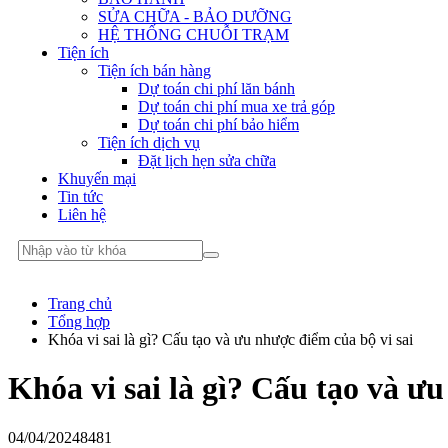
SỬA CHỮA - BẢO DƯỠNG
HỆ THỐNG CHUỖI TRẠM
Tiện ích
Tiện ích bán hàng
Dự toán chi phí lăn bánh
Dự toán chi phí mua xe trả góp
Dự toán chi phí bảo hiểm
Tiện ích dịch vụ
Đặt lịch hẹn sửa chữa
Khuyến mại
Tin tức
Liên hệ
Trang chủ
Tổng hợp
Khóa vi sai là gì? Cấu tạo và ưu nhược điểm của bộ vi sai
Khóa vi sai là gì? Cấu tạo và ưu
04/04/2024
8481