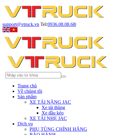
support@vtruck.vn
Tel:
0936.08.08.68
|
Trang chủ
Về chúng tôi
Sản phẩm
XE TẢI NẶNG JAC
Xe tải thùng
Xe đầu kéo
XE TẢI NHẸ JAC
Dịch vụ
PHỤ TÙNG CHÍNH HÃNG
BẢO HÀNH