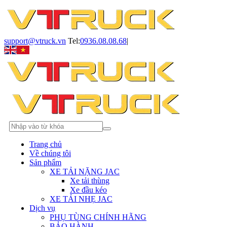
support@vtruck.vn
Tel:
0936.08.08.68
|
Trang chủ
Về chúng tôi
Sản phẩm
XE TẢI NẶNG JAC
Xe tải thùng
Xe đầu kéo
XE TẢI NHẸ JAC
Dịch vụ
PHỤ TÙNG CHÍNH HÃNG
BẢO HÀNH