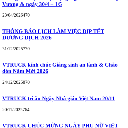
Vương & ngày 30/4 – 1/5
23/04/2026
470
THÔNG BÁO LỊCH LÀM VIỆC DỊP TẾT
DƯƠNG DỊCH 2026
31/12/2025
739
VTRUCK kính chúc Giáng sinh an lành & Chào
đón Năm Mới 2026
24/12/2025
870
VTRUCK tri ân Ngày Nhà giáo Việt Nam 20/11
20/11/2025
764
VTRUCK CHÚC MỪNG NGÀY PHỤ NỮ VIỆT