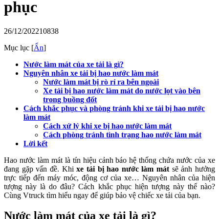
phục
26/12/2022
10838
Mục lục
[
Ẩn
]
Nước làm mát của xe tải là gì?
Nguyên nhân xe tải bị hao nước làm mát
Nước làm mát bị rò rỉ ra bên ngoài
Xe tải bị hao nước làm mát do nước lọt vào bên
trong buồng đốt
Cách khắc phục và phòng tránh khi xe tải bị hao nước
làm mát
Cách xử lý khi xe bị hao nước làm mát
Cách phòng tránh tình trạng hao nước làm mát
Lời kết
Hao nước làm mát là tín hiệu cảnh báo hệ thống chứa nước của xe
đang gặp vấn đề. Khi
xe tải bị hao nước làm mát
sẽ ảnh hưởng
trực tiếp đến máy móc, động cơ của xe… Nguyên nhân của hiện
tượng này là do đâu? Cách khắc phục hiện tượng này thế nào?
Cùng Vtruck tìm hiểu ngay để giúp bảo vệ chiếc xe tải của bạn.
Nước làm mát của xe tải là gì?