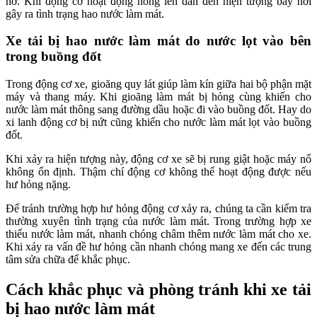
hở. Khi động cơ hoạt động nóng lên dẫn đến hiện tượng bay hơi
gây ra tình trạng hao nước làm mát.
Xe tải bị hao nước làm mát do nước lọt vào bên
trong buồng đốt
Trong động cơ xe, gioăng quy lát giúp làm kín giữa hai bộ phận mặt
máy và thang máy. Khi gioăng làm mát bị hỏng cùng khiến cho
nước làm mát thông sang đường dầu hoặc đi vào buồng đốt. Hay do
xi lanh động cơ bị nứt cũng khiến cho nước làm mát lọt vào buồng
đốt.
Khi xảy ra hiện tượng này, động cơ xe sẽ bị rung giật hoặc máy nổ
không ổn định. Thậm chí động cơ không thể hoạt động được nếu
hư hỏng nặng.
Để tránh trường hợp hư hỏng động cơ xảy ra, chúng ta cần kiểm tra
thường xuyên tình trạng của nước làm mát. Trong trường hợp xe
thiếu nước làm mát, nhanh chóng châm thêm nước làm mát cho xe.
Khi xảy ra vấn đề hư hỏng cần nhanh chóng mang xe đến các trung
tâm sửa chữa để khắc phục.
Cách khắc phục và phòng tránh khi xe tải
bị hao nước làm mát