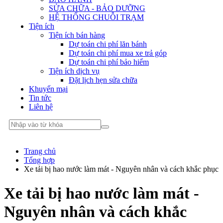
SỬA CHỮA - BẢO DƯỠNG
HỆ THỐNG CHUỖI TRẠM
Tiện ích
Tiện ích bán hàng
Dự toán chi phí lăn bánh
Dự toán chi phí mua xe trả góp
Dự toán chi phí bảo hiểm
Tiện ích dịch vụ
Đặt lịch hẹn sửa chữa
Khuyến mại
Tin tức
Liên hệ
Trang chủ
Tổng hợp
Xe tải bị hao nước làm mát - Nguyên nhân và cách khắc phục
Xe tải bị hao nước làm mát -
Nguyên nhân và cách khắc