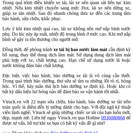
Trong quá trình điều khiển xe tải, lái xe nên quan sát liên tục kim
nhiệt. Nếu kim nhiệt chuyển sang mức Hot, lái xe nên dừng xe,
giúp xe tản nhiệt. Sau đó nhanh chóng đưa xe đến các trung tâm
bảo hành, sửa chữa, khắc phục.
Lưu ý khi kim nhiệt quá cao, lái xe không nên mở nắp bình nước
phụ. Do lúc này áp suất, nhiệt độ trong bình ở mức cao. Khi mở nắp
bình sẽ gây ra tổn thương cho người mở.
Đồng thời, để phòng tránh
xe tải bị hao nước làm mát
cần định kỳ
bổ sung, thay thế dung dịch làm mát. Sử dụng dung dịch làm mát
phù hợp với xe, chất lượng cao. Hạn chế sử dụng nước lã hoặc
nước không đảm bảo chất lượng.
Đặc biệt, việc bảo hành, bảo dưỡng xe tải là vô cùng cần thiết.
Trong quá trình bảo dưỡng, thợ sửa sẽ tìm ra những lỗi rò rỉ, hỏng
hóc. Vì thế, hãy tuân thủ lịch bảo dưỡng xe định kỳ. Hoặc khi có
bất kỳ dấu hiệu hư hỏng nào để đảm bảo xe vận hành tốt nhất.
Vtruck.vn với 22 trạm sửa chữa, bảo hành, bảo dưỡng xe tải trên
toàn quốc là điểm đến lý tưởng dành cho bạn. Với đội ngũ kỹ thuật
viên lành nghề, Vtruck sẽ giúp những chiếc xe tải của bạn luôn mới,
đẹp, mạnh mẽ. Liên hệ ngay Vtruck.vn qua Hotline
0936080868
để
được tư vấn, hỗ trợ khi xe bạn có bất kỳ vấn đề gì nhé!